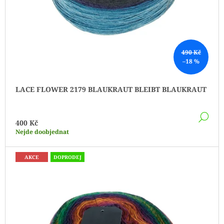
K
T
Ů
490 Kč
–18 %
LACE FLOWER 2179 BLAUKRAUT BLEIBT BLAUKRAUT
DE
400 Kč
Nejde doobjednat
AKCE
DOPRODEJ