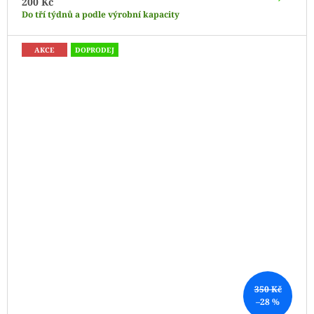
200 Kč
Do tří týdnů a podle výrobní kapacity
AKCE
DOPRODEJ
350 Kč
–28 %