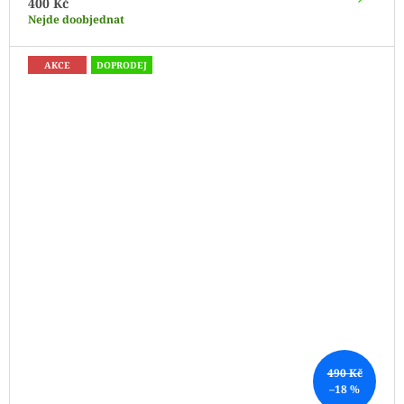
400 Kč
Nejde doobjednat
AKCE
DOPRODEJ
490 Kč
–18 %