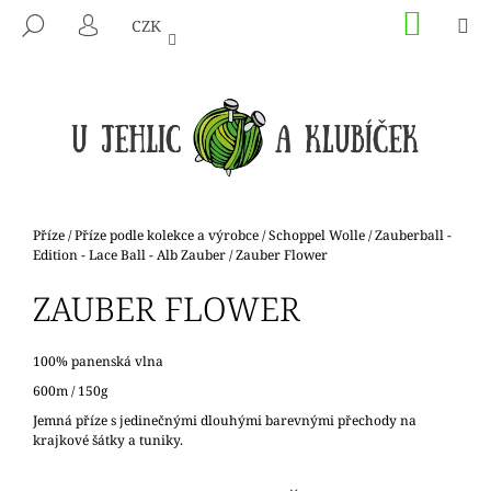
K
Přejít
NÁKU
M
HLEDAT
CZK
na
KOŠÍK
O
PŘIHLÁŠENÍ
ZPĚT
ZPĚT
obsah
Š
Í
C
K
O
P
O
T
Domů
Příze
/
Příze podle kolekce a výrobce
/
Schoppel Wolle
/
Zauberball -
Ř
Edition - Lace Ball - Alb Zauber
/
Zauber Flower
E
ZAUBER FLOWER
B
U
100% panenská vlna
J
600m / 150g
E
Jemná příze s jedinečnými dlouhými barevnými přechody na
T
krajkové šátky a tuniky.
E
N