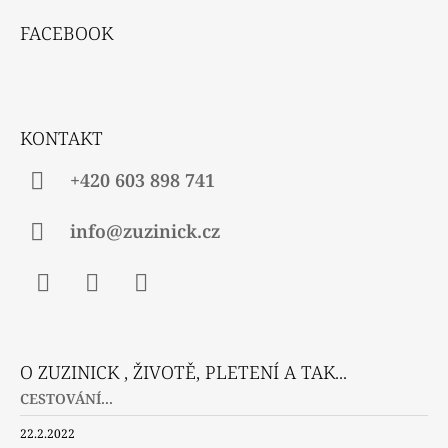
J
Á
FACEBOOK
E
P
M
A
E
T
DÓZIČKA
Í
NA
KONTAKT
DROBNOSTI
+420 603 898 741
14
Kč
info@zuzinick.cz
Facebook
Instagram
Twitter
O ZUZINICK , ŽIVOTĚ, PLETENÍ A TAK...
CESTOVÁNÍ...
22.2.2022