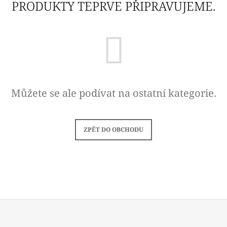
PRODUKTY TEPRVE PŘIPRAVUJEME.
A
J
Í
T
?
Můžete se ale podívat na ostatní kategorie.
HLEDAT
ZPĚT DO OBCHODU
D
O
P
O
R
U
Č
Z
U