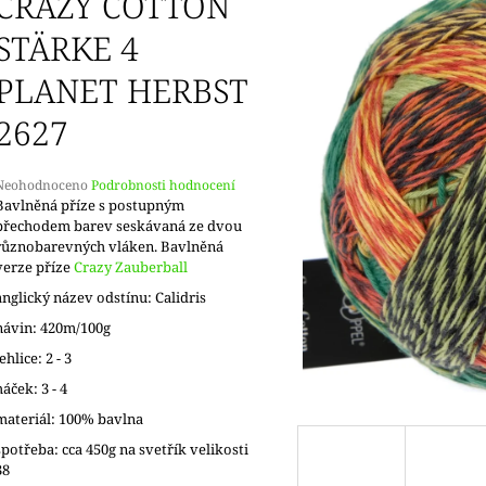
CRAZY COTTON
DOPRODEJ
KONCOVKY
65 Kč
82 Kč
STÄRKE 4
PLANET HERBST
2627
Průměrné
Neohodnoceno
Podrobnosti hodnocení
hodnocení
Bavlněná příze s postupným
produktu
přechodem barev seskávaná ze dvou
e
různobarevných vláken. Bavlněná
,0
verze příze
Crazy Zauberball
anglický název odstínu: Calidris
5
vězdiček.
návin: 420m/100g
jehlice: 2 - 3
háček: 3 - 4
materiál: 100% bavlna
spotřeba: cca 450g na svetřík velikosti
38