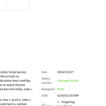
alitní řecké bavlny
Kód
SW4CC2627
ěle se hodí na
Jméno
dnutelné letní svetříky,
Schoppel Wolle
značky
:
t se stejně silnými
ně barvené látky, nebo s
Kategorie
:
Příze
EAN
:
4250331341099
m vlna v pračce, nebo v
1 - Fingering,
ouští barvu, můžete
?