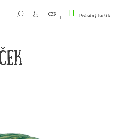
NÁKUPNÍ
HLEDAT
CZK
KOŠÍK
Prázdný košík
PŘIHLÁŠENÍ
CÍM A HÁČKŮM KNIT
ED – NEREZOVÉ PEVNÉ