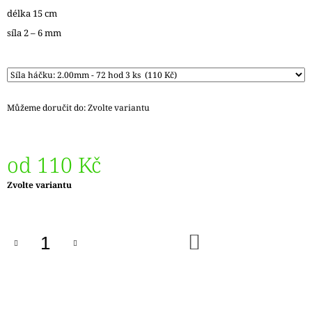
J
délka 15 cm
E
síla 2 – 6 mm
M
E
REGIA
6PLY
FJORD
Můžeme doručit do:
Zvolte variantu
COLOR
LASSE
02834
od
110 Kč
170
Kč
Původně:
Měrná
Zvolte variantu
215
cena:
Kč
DO
KOŠÍKU