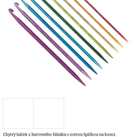
A
J
Í
T
?
HLEDAT
D
O
P
O
R
U
Č
Chytrý háček z barveného hliníku s ostrou špičkou na konci.
U