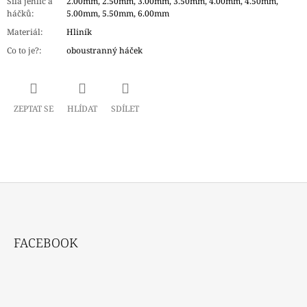
Síla jehlic a
2.00mm, 2.50mm, 3.00mm, 3.50mm, 4.00mm, 4.50mm,
háčků
:
5.00mm, 5.50mm, 6.00mm
Materiál
:
Hliník
Co to je?
:
oboustranný háček
ZEPTAT SE
HLÍDAT
SDÍLET
Z
Á
FACEBOOK
P
A
T