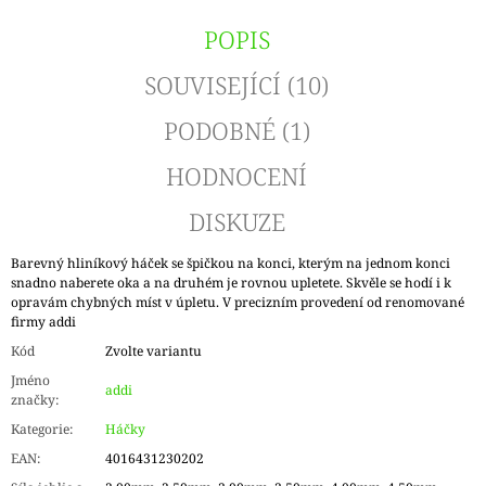
POPIS
SOUVISEJÍCÍ (10)
PODOBNÉ (1)
HODNOCENÍ
DISKUZE
Barevný hliníkový háček se špičkou na konci, kterým na jednom konci
snadno naberete oka a na druhém je rovnou upletete. Skvěle se hodí i k
opravám chybných míst v úpletu. V precizním provedení od renomované
firmy addi
Kód
Zvolte variantu
Jméno
addi
značky
:
Kategorie
:
Háčky
EAN
:
4016431230202