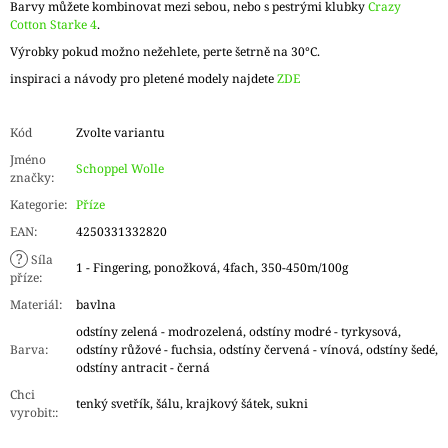
Barvy můžete kombinovat mezi sebou, nebo s pestrými klubky
Crazy
Cotton Starke 4
.
Výrobky pokud možno nežehlete, perte šetrně na 30°C.
inspiraci a návody pro pletené modely najdete
ZDE
Kód
Zvolte variantu
Jméno
Schoppel Wolle
značky
:
Kategorie
:
Příze
EAN
:
4250331332820
?
Síla
1 - Fingering, ponožková, 4fach, 350-450m/100g
příze
:
Materiál
:
bavlna
odstíny zelená - modrozelená, odstíny modré - tyrkysová,
Barva
:
odstíny růžové - fuchsia, odstíny červená - vínová, odstíny šedé,
odstíny antracit - černá
Chci
tenký svetřík, šálu, krajkový šátek, sukni
vyrobit:
: