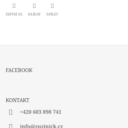
ZEPTAT SE
HLÍDAT
SDÍLET
Z
Á
FACEBOOK
P
A
T
Í
KONTAKT
+420 603 898 741
info@zuzinick.cz