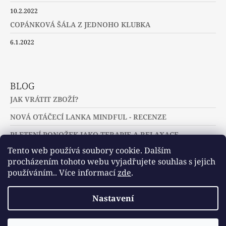
10.2.2022
COPÁNKOVÁ ŠÁLA Z JEDNOHO KLUBKA
6.1.2022
BLOG
JAK VRÁTIT ZBOŽÍ?
NOVÁ OTÁČECÍ LANKA MINDFUL - RECENZE
PLETENÍ PONOŽEK JAKO TERAPIE A RELAXACE
Tento web používá soubory cookie. Dalším
procházením tohoto webu vyjadřujete souhlas s jejich
používáním.. Více informací
zde
.
Slovníček pojmů
Často kladené dotazy
Nastavení
Užitečné a zajímavé odkazy
© 2026 U jehlic a klubíček - zuzinick.cz.
Vytvořil Shoptet