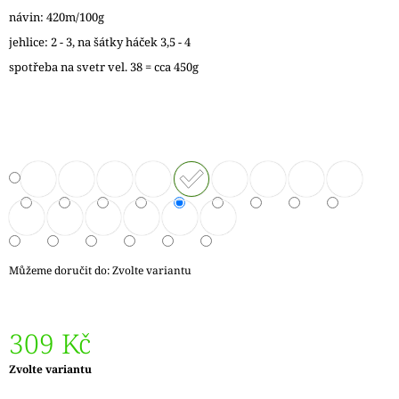
J
návin: 420m/100g
E
jehlice: 2 - 3, na šátky háček 3,5 - 4
M
E
spotřeba na svetr vel. 38 = cca 450g
ZAUBERBALL
100
TEEZEREMONIE
2249
350
Kč
Můžeme doručit do:
Zvolte variantu
309 Kč
Měrná
Zvolte variantu
cena: