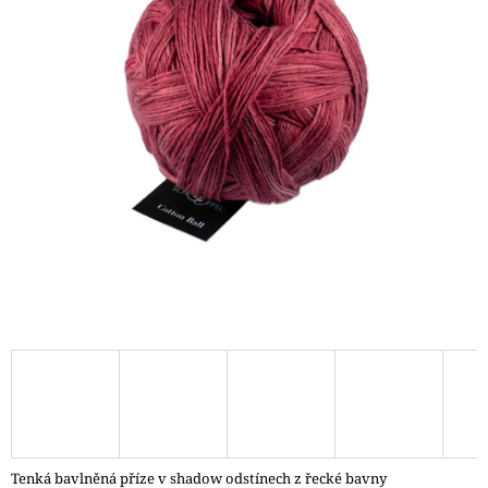
A
J
Í
T
?
HLEDAT
D
O
P
O
R
U
Č
Tenká bavlněná příze v shadow odstínech z řecké bavny
U