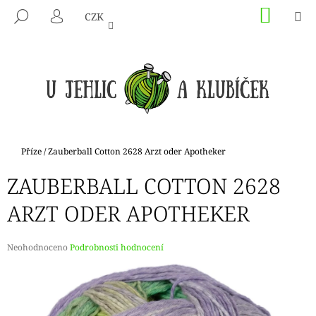
K
Přejít
NÁKU
M
HLEDAT
CZK
na
KOŠÍK
O
PŘIHLÁŠENÍ
ZPĚT
ZPĚT
obsah
Š
Í
C
K
O
P
O
T
Domů
Příze
/
Zauberball Cotton 2628 Arzt oder Apotheker
Ř
ZAUBERBALL COTTON 2628
E
B
ARZT ODER APOTHEKER
U
J
Průměrné
Neohodnoceno
Podrobnosti hodnocení
E
hodnocení
produktu
T
je
E
0,0
N
z