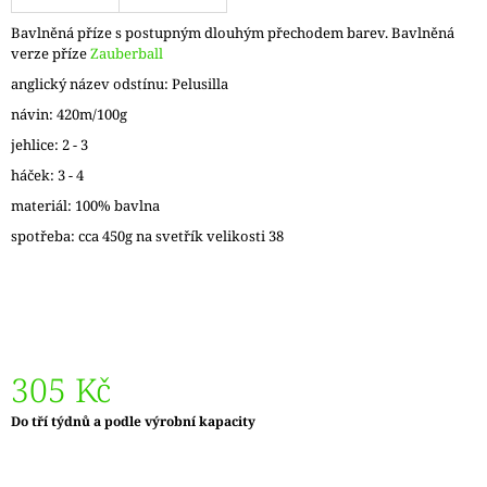
J
Bavlněná příze s postupným dlouhým přechodem barev. Bavlněná
E
verze příze
Zauberball
M
E
anglický název odstínu: Pelusilla
návin: 420m/100g
ZAUBERBALL
jehlice: 2 - 3
100
TEEZEREMONIE
háček: 3 - 4
2249
materiál: 100% bavlna
350
Kč
spotřeba: cca 450g na svetřík velikosti 38
305 Kč
Měrná
Do tří týdnů a podle výrobní kapacity
cena: