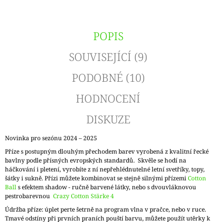
POPIS
SOUVISEJÍCÍ (9)
PODOBNÉ (10)
HODNOCENÍ
DISKUZE
Novinka pro sezónu 2024 – 2025
Příze s postupným dlouhým přechodem barev vyrobená z kvalitní řecké
bavlny podle přísných evropských standardů. Skvěle se hodí na
háčkování i pletení, vyrobíte z ní nepřehlédnutelné letní svetříky, topy,
šátky i sukně. Přízi můžete kombinovat se stejně silnými přízemi
Cotton
Ball
s efektem shadow - ručně barvené látky, nebo s dvouvláknovou
pestrobarevnou
Crazy Cotton Stärke 4
Údržba příze: úplet perte šetrně na program vlna v pračce, nebo v ruce.
Tmavé odstíny při prvních praních pouští barvu, můžete použít utěrky k