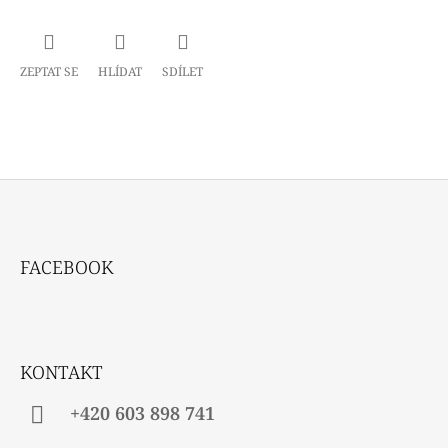
ZEPTAT SE
HLÍDAT
SDÍLET
Z
Á
FACEBOOK
P
A
T
Í
KONTAKT
+420 603 898 741