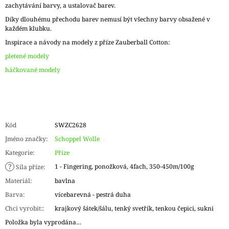
zachytávání barvy, a ustalovač barev.
Díky dlouhému přechodu barev nemusí být všechny barvy obsažené v
každém klubku.
Inspirace a návody na modely z příze Zauberball Cotton:
pletené modely
háčkované modely
Kód
SWZC2628
Jméno značky
:
Schoppel Wolle
Kategorie
:
Příze
?
1 - Fingering, ponožková, 4fach, 350-450m/100g
Síla příze
:
Materiál
:
bavlna
Barva
:
vícebarevná - pestrá duha
Chci vyrobit:
:
krajkový šátek/šálu, tenký svetřík, tenkou čepici, sukni
Položka byla vyprodána…