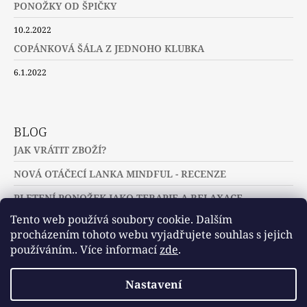
PONOŽKY OD ŠPIČKY
10.2.2022
COPÁNKOVÁ ŠÁLA Z JEDNOHO KLUBKA
6.1.2022
BLOG
JAK VRÁTIT ZBOŽÍ?
NOVÁ OTÁČECÍ LANKA MINDFUL - RECENZE
PLETENÍ PONOŽEK JAKO TERAPIE A RELAXACE
Tento web používá soubory cookie. Dalším
procházením tohoto webu vyjadřujete souhlas s jejich
používáním.. Více informací
zde
.
Slovníček pojmů
Často kladené dotazy
Nastavení
Užitečné a zajímavé odkazy