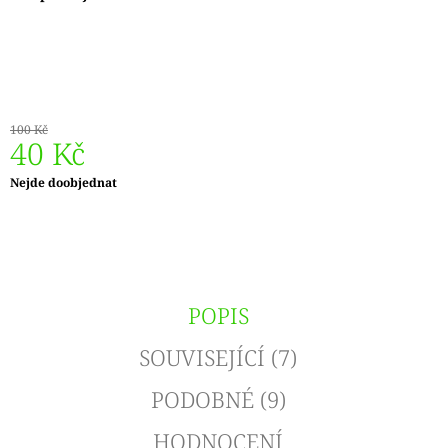
J
E
M
E
ZAUBERBALL
100 Kč
100
40 Kč
TEEZEREMONIE
2249
Měrná
Nejde doobjednat
350
cena:
Kč
POPIS
SOUVISEJÍCÍ (7)
PODOBNÉ (9)
HODNOCENÍ