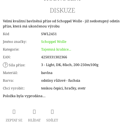
DISKUZE
Velmi kvalitní bavlněná příze od Schoppel Wolle - jíž nedostupný odstín
příze, která má ukončenou výrobu
Kód
SWL2451
Jméno značky
:
Schoppel Wolle
Kategorie
:
Tajemná krabice...
EAN
:
4250331302366
?
3 - Light, DK, 8fach, 200-250m/100g
Síla příze
:
Materiál
:
bavlna
Barva
:
odstíny růžové - fuchsia
Chci vyrobit:
:
tenkou čepici, hračky, svetr
Položka byla vyprodána…
ZEPTAT SE
HLÍDAT
SDÍLET