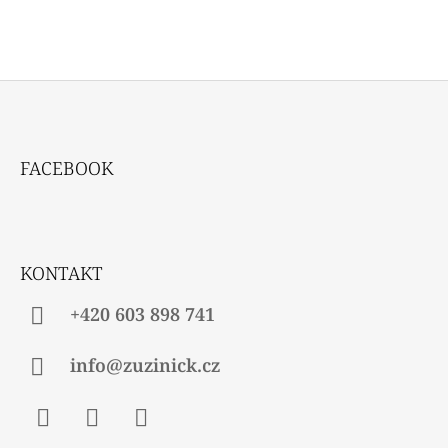
Z
Á
FACEBOOK
P
A
T
Í
KONTAKT
+420 603 898 741
info@zuzinick.cz
Facebook
Instagram
Twitter