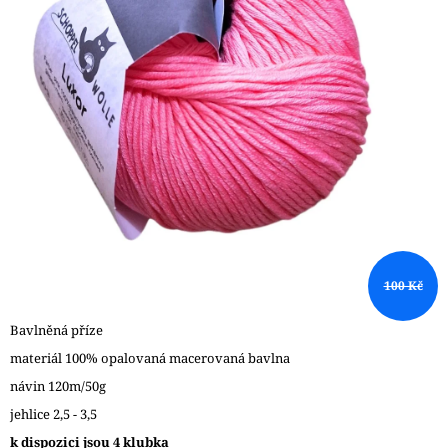
A
J
Í
T
?
HLEDAT
100 Kč
D
O
Bavlněná příze
P
materiál 100% opalovaná macerovaná bavlna
O
návin 120m/50g
R
U
jehlice 2,5 - 3,5
Č
k dispozici jsou 4 klubka
U