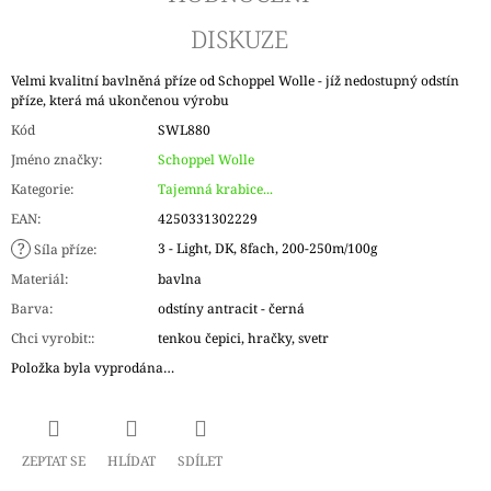
DISKUZE
Velmi kvalitní bavlněná příze od Schoppel Wolle - jíž nedostupný odstín
příze, která má ukončenou výrobu
Kód
SWL880
Jméno značky
:
Schoppel Wolle
Kategorie
:
Tajemná krabice...
EAN
:
4250331302229
?
3 - Light, DK, 8fach, 200-250m/100g
Síla příze
:
Materiál
:
bavlna
Barva
:
odstíny antracit - černá
Chci vyrobit:
:
tenkou čepici, hračky, svetr
Položka byla vyprodána…
ZEPTAT SE
HLÍDAT
SDÍLET