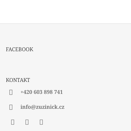
Z
Á
FACEBOOK
P
A
T
Í
KONTAKT
+420 603 898 741
info@zuzinick.cz
Facebook
Instagram
Twitter