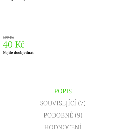
J
E
M
E
REGIA
100 Kč
6PLY
40 Kč
FJORD
COLOR
Měrná
Nejde doobjednat
LASSE
cena:
02834
170
Kč
Původně:
215
Kč
POPIS
SOUVISEJÍCÍ (7)
PODOBNÉ (9)
HODNOCENÍ