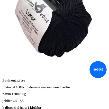
A
J
Í
T
?
HLEDAT
100 Kč
D
O
Bavlněná příze
P
materiál 100% opalovaná macerovaná bavlna
O
návin 120m/50g
R
U
jehlice 2,5 - 3,5
Č
k dispozici jsou 4 klubka
U