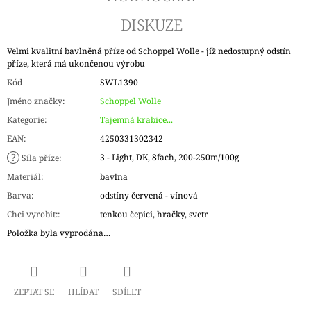
DISKUZE
Velmi kvalitní bavlněná příze od Schoppel Wolle - jíž nedostupný odstín
příze, která má ukončenou výrobu
Kód
SWL1390
Jméno značky
:
Schoppel Wolle
Kategorie
:
Tajemná krabice...
EAN
:
4250331302342
?
3 - Light, DK, 8fach, 200-250m/100g
Síla příze
:
Materiál
:
bavlna
Barva
:
odstíny červená - vínová
Chci vyrobit:
:
tenkou čepici, hračky, svetr
Položka byla vyprodána…
ZEPTAT SE
HLÍDAT
SDÍLET