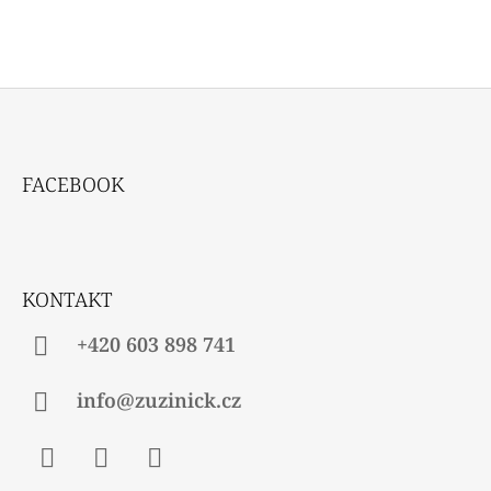
Z
Á
FACEBOOK
P
A
T
Í
KONTAKT
+420 603 898 741
info@zuzinick.cz
Facebook
Instagram
Twitter