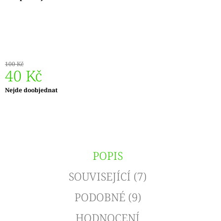
J
E
M
E
REGGAE
100 Kč
OMBRÉ
40 Kč
1505
KUNTERBUNT
Měrná
Nejde doobjednat
165
cena:
Kč
POPIS
SOUVISEJÍCÍ (7)
PODOBNÉ (9)
HODNOCENÍ