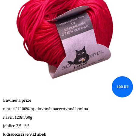
A
J
Í
T
?
HLEDAT
100 Kč
D
O
Bavlněná příze
P
materiál 100% opalovaná macerovaná bavlna
O
návin 120m/50g
R
U
jehlice 2,5 - 3,5
Č
k dispozici je 9 klubek
U