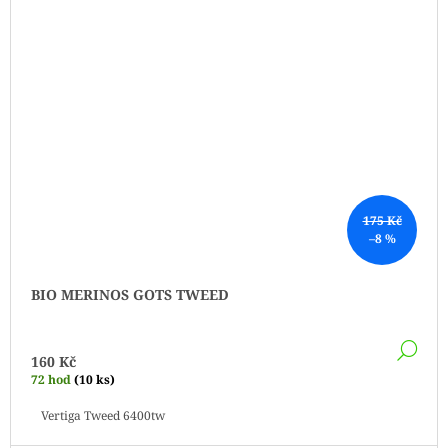
175 Kč
–8 %
BIO MERINOS GOTS TWEED
DE
160 Kč
72 hod
(10 ks)
Vertiga Tweed 6400tw