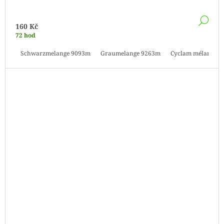
DE
160 Kč
72 hod
Schwarzmelange 9093m
Graumelange 9263m
Cyclam mélange 