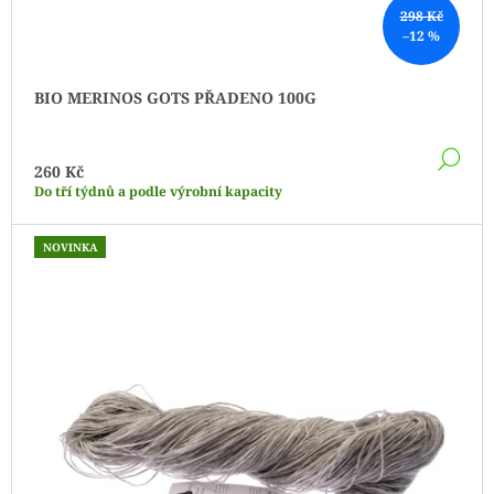
298 Kč
–12 %
BIO MERINOS GOTS PŘADENO 100G
DE
260 Kč
Do tří týdnů a podle výrobní kapacity
NOVINKA