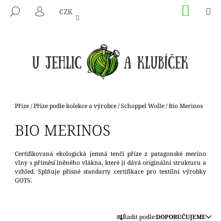
K
Přejít
NÁKU
M
HLEDAT
CZK
na
KOŠÍK
O
PŘIHLÁŠENÍ
ZPĚT
ZPĚT
obsah
Š
Í
C
K
O
P
O
T
Domů
Příze
/
Příze podle kolekce a výrobce
/
Schoppel Wolle
/
Bio Merinos
Ř
BIO MERINOS
E
B
U
Certifikovaná ekologická jemná tenčí příze z patagonské merino
vlny s příměsí lněného vlákna, které jí dává originální strukturu a
J
vzhled. Splňuje přísné standarty certifikace pro textilní výrobky
E
GOTS.
T
E
Ř
N
Řadit podle:
DOPORUČUJEME