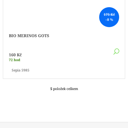
175 Kč
–8 %
BIO MERINOS GOTS
DE
160 Kč
72 hod
Sepia 5985
5
položek celkem
O
V
L
Á
D
A
C