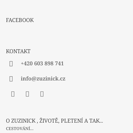
Í
P
Z
R
Á
V
FACEBOOK
P
K
Y
A
V
T
Ý
P
Í
KONTAKT
I
S
U
+420 603 898 741
info@zuzinick.cz
Facebook
Instagram
Twitter
O ZUZINICK , ŽIVOTĚ, PLETENÍ A TAK...
CESTOVÁNÍ...