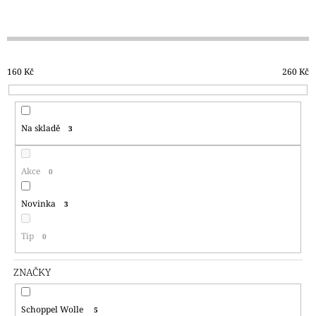
A
A
Z
J
E
Í
N
T
160
Kč
260
Kč
Í
?
P
R
Na skladě
3
O
D
HLEDAT
U
Akce
0
K
T
Novinka
3
D
Ů
O
Tip
0
P
O
ZNAČKY
R
U
Č
Schoppel Wolle
5
U