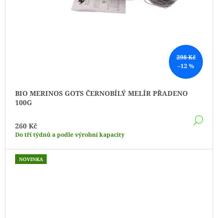
298 Kč
–12 %
BIO MERINOS GOTS ČERNOBÍLÝ MELÍR PŘADENO
100G
DE
260 Kč
Do tří týdnů a podle výrobní kapacity
NOVINKA