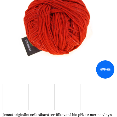
A
J
Í
T
?
HLEDAT
175 Kč
D
O
P
O
R
U
Č
Jemná originální neškrábavá certifikovaná bio příze z merino vlny s
U