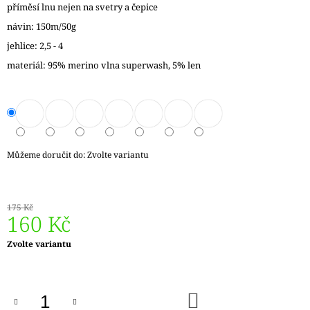
příměsí lnu nejen na svetry a čepice
J
E
návin: 150m/50g
M
jehlice: 2,5 - 4
E
materiál: 95% merino vlna superwash, 5% len
VÝMĚNNÉ
KRUHOVÉ
JEHLICE
NOVA
METAL
119
Můžeme doručit do:
Zvolte variantu
Kč
175 Kč
160 Kč
Měrná
Zvolte variantu
cena:
DO
KOŠÍKU