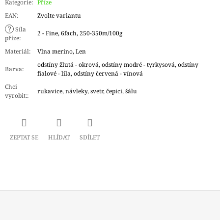
Kategorie
:
Příze
EAN
:
Zvolte variantu
?
Síla
2 - Fine, 6fach, 250-350m/100g
příze
:
Materiál
:
Vlna merino, Len
odstíny žlutá - okrová, odstíny modré - tyrkysová, odstíny
Barva
:
fialové - lila, odstíny červená - vínová
Chci
rukavice, návleky, svetr, čepici, šálu
vyrobit:
:
ZEPTAT SE
HLÍDAT
SDÍLET
Z