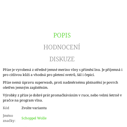
POPIS
HODNOCENÍ
DISKUZE
Příze je vyrobená z středně jemné merino vlny s příměsí lnu. Je příjemná i
pro citlivou kůži a vhodná pro pletení svetrů, šál i čepicí.
Příze nemá úpravu superwash, proti nadměrnému plstnatění je povrch
ošetřen jemným zaplstěním.
Výrobky z příze je dobré prát promačkáváním v ruce, nebo velmi šetrně v
pračce na program vlna.
Kód
Zvolte variantu
Jméno
Schoppel Wolle
značky
: