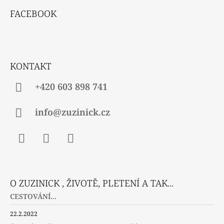
Á
FACEBOOK
P
A
T
Í
KONTAKT
+420 603 898 741
info@zuzinick.cz
Facebook
Instagram
Twitter
O ZUZINICK , ŽIVOTĚ, PLETENÍ A TAK...
CESTOVÁNÍ...
22.2.2022