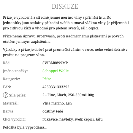
DISKUZE
Příze je vyrobená z středně jemné merino vlny s příměsí lnu. Do
jednonitky jsou seskány přírodní světlá a tmavá vlákna vlny. Je příjemná i
pro citlivou kůži a vhodná pro pletení svetrů, šál i čepicí.
Příze nemá úpravu superwash, proti nadměrnému plstnatění je povrch
ošetřen jemným zaplstěním.
Výrobky z příze je dobré prát promačkáváním v ruce, nebo velmi šetrně v
pračce na program vlna.
Kód
SWBM8899MP
Jméno značky
:
Schoppel Wolle
Kategorie
:
Příze
EAN
:
4250331333292
?
2 - Fine, 6fach, 250-350m/100g
Síla příze
:
Materiál
:
Vlna merino, Len
Barva
:
odstíny šedé
Chci vyrobit:
:
rukavice, návleky, svetr, čepici, šálu
Položka byla vyprodána…