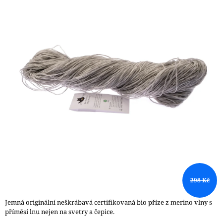
0,0
A
z
J
5
hvězdiček.
Í
T
?
HLEDAT
D
O
P
298 Kč
O
R
U
Jemná originální neškrábavá certifikovaná bio příze z merino vlny s
Č
příměsí lnu nejen na svetry a čepice.
U