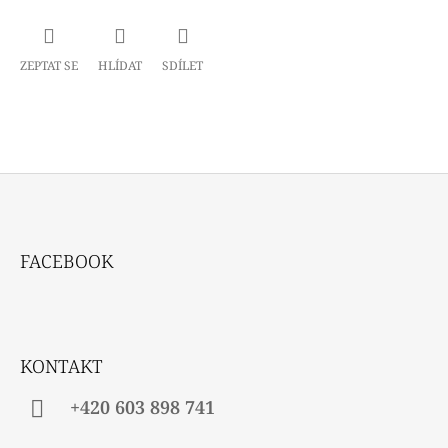
ZEPTAT SE
HLÍDAT
SDÍLET
Z
Á
FACEBOOK
P
A
T
Í
KONTAKT
+420 603 898 741