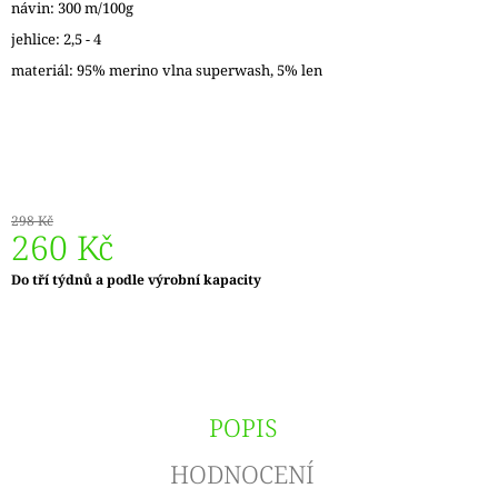
návin: 300 m/100g
J
E
jehlice: 2,5 - 4
M
materiál: 95% merino vlna superwash, 5% len
E
LANKO
GINGER
K
JEHLICÍM
A
298 Kč
HÁČKŮM
260 Kč
KNIT
PRO
Měrná
Do tří týdnů a podle výrobní kapacity
65
cena:
Kč
POPIS
HODNOCENÍ