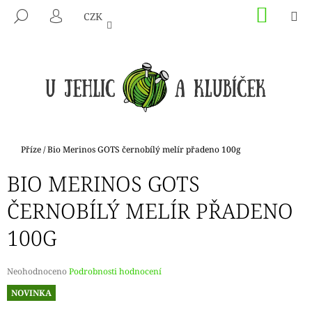
K
Přejít
NÁKU
M
HLEDAT
CZK
na
KOŠÍK
O
PŘIHLÁŠENÍ
ZPĚT
ZPĚT
obsah
Š
Í
C
K
O
P
O
T
Domů
Příze
/
Bio Merinos GOTS černobílý melír přadeno 100g
Ř
BIO MERINOS GOTS
E
B
ČERNOBÍLÝ MELÍR PŘADENO
U
100G
J
E
T
Průměrné
Neohodnoceno
Podrobnosti hodnocení
hodnocení
E
NOVINKA
produktu
N
je