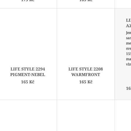
K
T
Ů
LI
A
Je
sa
me
sve
155
ma
vl
LIFE STYLE 2294
LIFE STYLE 2208
PIGMENT-NEBEL
WARMFRONT
165 Kč
165 Kč
16