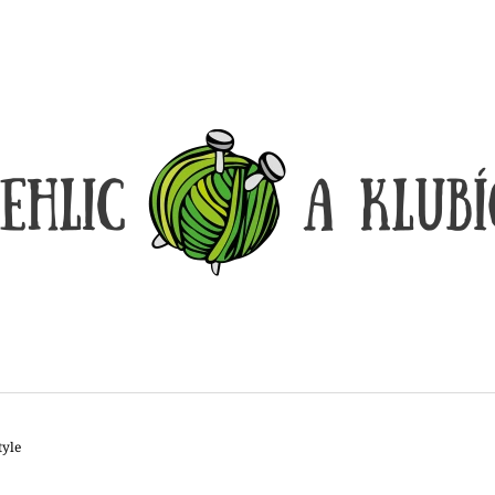
CO POTŘEBUJETE NAJÍT?
HLEDAT
DOPORUČUJEME
tyle
DÓZIČKA NA DROBNOSTI
REGGAE OMBRÉ
14 Kč
165 Kč