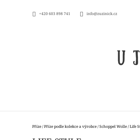
K
Přejít
na
O
ZPĚT
ZPĚT
+420 603 898 741
info@zuzinick.cz
obsah
DO
DO
Š
OBCHODU
OBCHODU
Í
K
Domů
Příze
/
Příze podle kolekce a výrobce
/
Schoppel Wolle
/
Life S
ZAUBERBALL 100 TEEZEREMONIE
2249