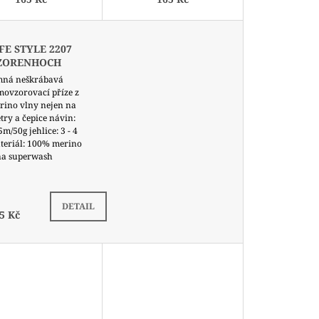
K
T
Ů
FE STYLE 2207
ZORENHOCH
mná neškrábavá
movzorovací příze z
rino vlny nejen na
try a čepice návin:
m/50g jehlice: 3 - 4
teriál: 100% merino
na superwash
Do tří týdnů a podle výrobní kapacity
DETAIL
5 Kč