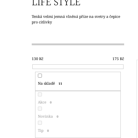
LIFE STYLE
350 Kč
Tenká velmi jemná vlněná příze na svetry a čepice
pro citlivky
P
O
S
T
130
Kč
175
Kč
R
A
N
Na skladě
11
N
Í
Akce
0
P
A
Novinka
0
N
E
Tip
0