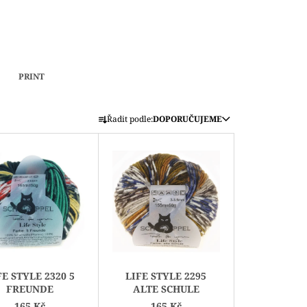
PRINT
Ř
Řadit podle:
DOPORUČUJEME
A
Z
E
N
Í
P
R
O
D
FE STYLE 2320 5
LIFE STYLE 2295
U
FREUNDE
ALTE SCHULE
165 Kč
165 Kč