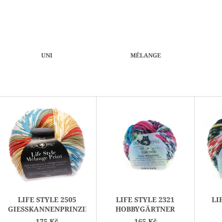
UNI
MÉLANGE
V
Ý
P
I
S
P
R
O
LIFE STYLE 2505
LIFE STYLE 2321
LI
D
GIESSKANNENPRINZIP
HOBBYGÄRTNER
U
175 Kč
165 Kč