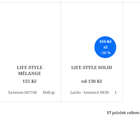
155 Kč
až
–16 %
LIFE STYLE
LIFE STYLE SOLID
MÉLANGE
155 Kč
od
130 Kč
Savenne 0471M
Hell-grau meliert 9250M
Lachs - lososová 0830
Kardinal 188
17
položek celkem
O
V
L
Á
D