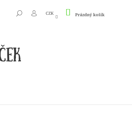
NÁKUPNÍ
HLEDAT
CZK
KOŠÍK
Prázdný košík
PŘIHLÁŠENÍ
 1505 KUNTERBUNT