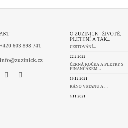
A
C
Í
P
R
V
AKT
O ZUZINICK , ŽIVOTĚ,
K
PLETENÍ A TAK...
Y
+420 603 898 741
CESTOVÁNÍ...
V
Ý
22.2.2022
P
info@zuzinick.cz
I
ČERNÁ KOČKA A PLETKY S
FINANČÁKEM...
S
U
19.12.2021
ebook
Instagram
Twitter
RÁNO VSTANU A ...
4.11.2021