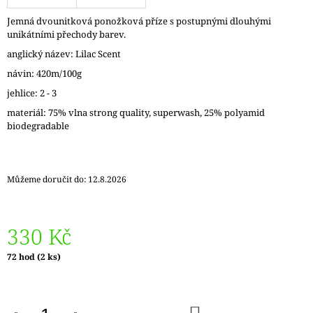
J
Jemná dvounitková ponožková příze s postupnými dlouhými
E
unikátními přechody barev.
M
E
anglický název: Lilac Scent
návin: 420m/100g
REGIA
jehlice: 2 - 3
PAIRFECT
A&C
materiál: 75% vlna strong quality, superwash, 25% polyamid
GARDEN
biodegradable
09136
280
Kč
Původně:
Můžeme doručit do:
12.8.2026
295
Kč
330 Kč
Měrná
72 hod
(2 ks)
cena:
DO