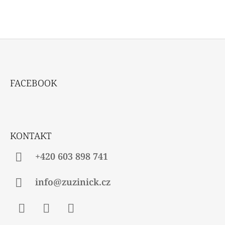
Z
Á
FACEBOOK
P
A
T
Í
KONTAKT
+420 603 898 741
info@zuzinick.cz
Facebook
Instagram
Twitter