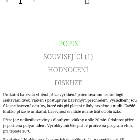
KOŠÍKU
POPIS
SOUVISEJÍCÍ (1)
HODNOCENÍ
DISKUZE
Unikátní barevná vlněná příze vyráběná patentovanou technologií
seskávání dvou vláken s postupným barevným přechodem. Výsledkem jsou
úžasné barevné odstíny, které vás při pletení nikdy nezačnou nudit. Každé
klubko příze je unikátní, barevnost se může mírně lišit od obrázku.
Příze je z neškrábavé vlny s dlouhými vlákny o síle 26mic. Odolnost příze
je posílena polyamidem. Výrobky můžete prát v pračce na program vlna,
při teplotě 30°C.
Spotřeba: 1 klubko na pár ponožek do velikosti 44, na svetřík vel. 38