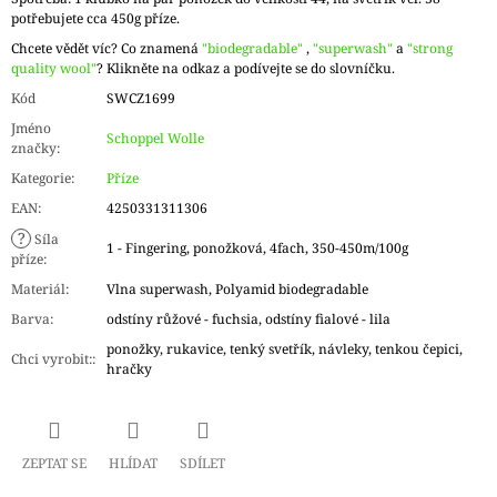
potřebujete cca 450g příze.
Chcete vědět víc? Co znamená
"biodegradable"
,
"superwash"
a
"strong
quality wool"
? Klikněte na odkaz a podívejte se do slovníčku.
Kód
SWCZ1699
Jméno
Schoppel Wolle
značky
:
Kategorie
:
Příze
EAN
:
4250331311306
?
Síla
1 - Fingering, ponožková, 4fach, 350-450m/100g
příze
:
Materiál
:
Vlna superwash, Polyamid biodegradable
Barva
:
odstíny růžové - fuchsia, odstíny fialové - lila
ponožky, rukavice, tenký svetřík, návleky, tenkou čepici,
Chci vyrobit:
:
hračky
ZEPTAT SE
HLÍDAT
SDÍLET