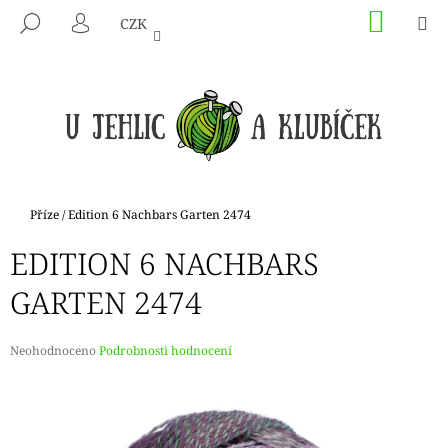
K
Přejít
NÁKU
M
HLEDAT
CZK
na
KOŠÍK
O
PŘIHLÁŠENÍ
ZPĚT
ZPĚT
obsah
Š
Í
C
K
O
P
O
T
Domů
Příze
/
Edition 6 Nachbars Garten 2474
Ř
EDITION 6 NACHBARS
E
B
GARTEN 2474
U
J
Průměrné
Neohodnoceno
Podrobnosti hodnocení
E
hodnocení
produktu
T
je
E
0,0
N
z