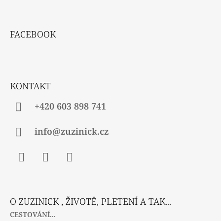
Z
Á
FACEBOOK
P
A
T
Í
KONTAKT
+420 603 898 741
info@zuzinick.cz
Facebook
Instagram
Twitter
O ZUZINICK , ŽIVOTĚ, PLETENÍ A TAK...
CESTOVÁNÍ...