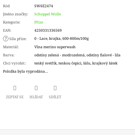
Kód
SW6E2474
Jméno značky
:
Schoppel Wolle
Kategorie
:
Příze
EAN
:
4250331336569
?
0 - Lace, krajka, 600-800m/100g
Síla příze
:
Materiál
:
Vlna merino superwash
Barva
:
odstíny zelená - modrozelená, odstíny fialové - lila
Chci vyrobit:
:
tenký svetřík, tenkou čepici, šálu, krajkový šátek
Položka byla vyprodána…
ZEPTAT SE
HLÍDAT
SDÍLET