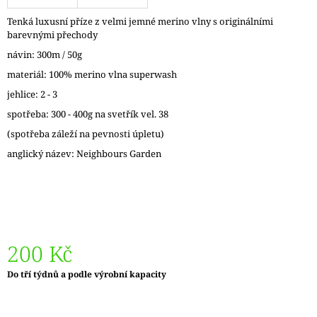
J
Tenká luxusní příze z velmi jemné merino vlny s originálními
E
barevnými přechody
M
E
návin: 300m / 50g
materiál: 100% merino vlna superwash
REGIA
jehlice: 2 - 3
PAIRFECT
A&C
spotřeba: 300 - 400g na svetřík vel. 38
GARDEN
09136
(spotřeba záleží na pevnosti úpletu)
280
anglický název: Neighbours Garden
Kč
Původně:
295
Kč
200 Kč
Měrná
Do tří týdnů a podle výrobní kapacity
cena: