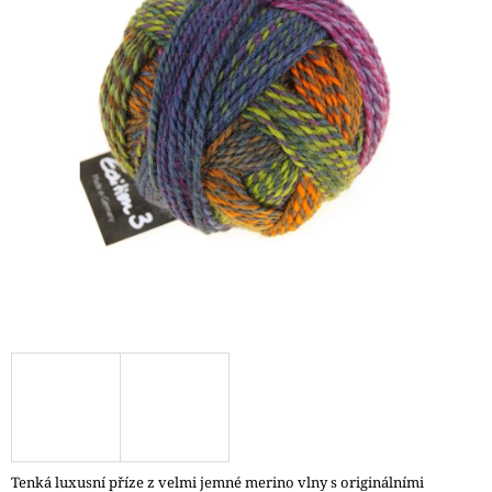
A
J
Í
T
?
HLEDAT
D
O
P
O
R
U
Č
Tenká luxusní příze z velmi jemné merino vlny s originálními
U