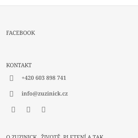
Z
Á
FACEBOOK
P
A
T
Í
KONTAKT
+420 603 898 741
info@zuzinick.cz
Facebook
Instagram
Twitter
O ZUZINICK , ŽIVOTĚ, PLETENÍ A TAK...