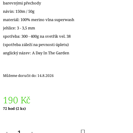
barevnými přechody
J
E
návin: 150m / 50g
M
materiál: 100% merino vlna superwash
E
jehlice: 3 - 3,5 mm
MY
spotřeba: 300 - 400g na svetřík vel. 38
FIRST
(spotřeba záleží na pevnosti úpletu)
REGIA
BABY
anglický název: A Day In The Garden
SMILES
01818
MELÍR
LUCINKA
Můžeme doručit do:
14.8.2026
55
Kč
190 Kč
Měrná
72 hod
(2 ks)
cena:
DO