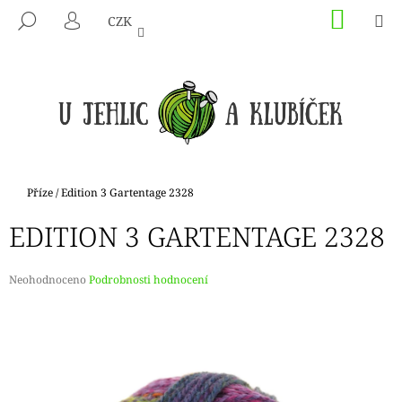
K
Přejít
NÁKU
M
HLEDAT
CZK
na
KOŠÍK
O
PŘIHLÁŠENÍ
ZPĚT
ZPĚT
obsah
Š
Í
C
K
O
P
O
T
Domů
Příze
/
Edition 3 Gartentage 2328
Ř
EDITION 3 GARTENTAGE 2328
E
B
U
Průměrné
Neohodnoceno
Podrobnosti hodnocení
hodnocení
J
produktu
E
je
0,0
T
z
E
5
hvězdiček.
N