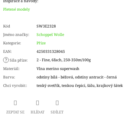
inspirace a návody:
Pletené modely
Kód
SW3E2328
Jméno značky
:
Schoppel Wolle
Kategorie
:
Příze
EAN
:
4250331328045
?
2 - Fine, 6fach, 250-350m/100g
Síla příze
:
Materiál
:
Vlna merino superwash
Barva
:
odstíny bílá - béžová, odstíny antracit - černá
Chci vyrobit:
:
tenký svetřík, tenkou čepici, šálu, krajkový šátek
ZEPTAT SE
HLÍDAT
SDÍLET