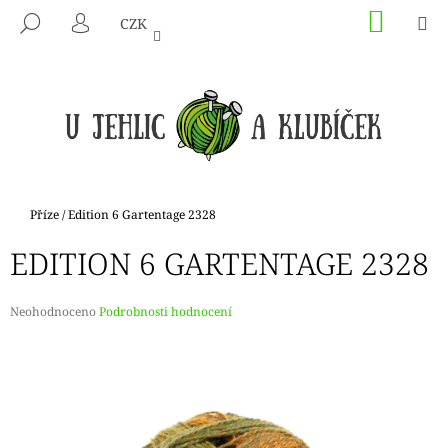
K
Přejít
NÁKU
M
HLEDAT
CZK
na
KOŠÍK
O
PŘIHLÁŠENÍ
ZPĚT
ZPĚT
obsah
Š
Í
C
K
O
P
O
T
Domů
Příze
/
Edition 6 Gartentage 2328
Ř
EDITION 6 GARTENTAGE 2328
E
B
U
Průměrné
Neohodnoceno
Podrobnosti hodnocení
hodnocení
J
produktu
E
je
0,0
T
z
E
5
hvězdiček.
N