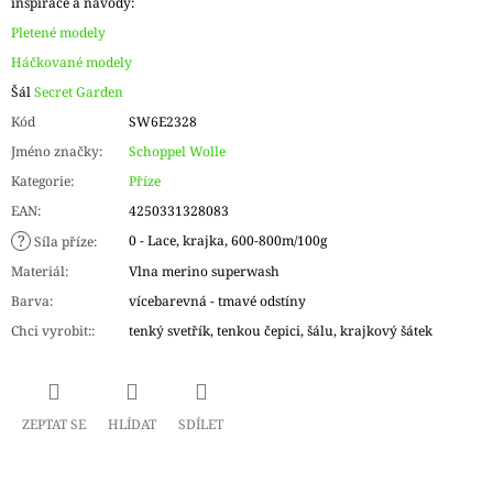
inspirace a návody:
Pletené modely
Háčkované modely
Šál
Secret Garden
Kód
SW6E2328
Jméno značky
:
Schoppel Wolle
Kategorie
:
Příze
EAN
:
4250331328083
?
0 - Lace, krajka, 600-800m/100g
Síla příze
:
Materiál
:
Vlna merino superwash
Barva
:
vícebarevná - tmavé odstíny
Chci vyrobit:
:
tenký svetřík, tenkou čepici, šálu, krajkový šátek
ZEPTAT SE
HLÍDAT
SDÍLET