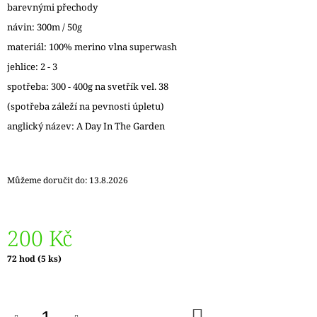
barevnými přechody
J
E
návin: 300m / 50g
M
materiál: 100% merino vlna superwash
E
jehlice: 2 - 3
DÓZIČKA
spotřeba: 300 - 400g na svetřík vel. 38
NA
(spotřeba záleží na pevnosti úpletu)
DROBNOSTI
NÍZKÁ
anglický název: A Day In The Garden
15
Kč
Můžeme doručit do:
13.8.2026
200 Kč
Měrná
72 hod
(5 ks)
cena:
DO