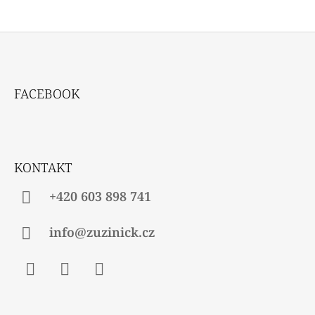
Z
Á
FACEBOOK
P
A
T
Í
KONTAKT
+420 603 898 741
info@zuzinick.cz
Facebook
Instagram
Twitter