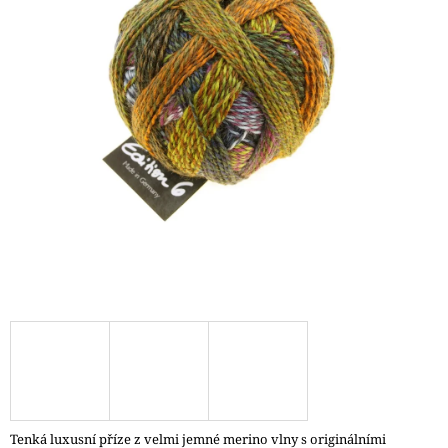
A
J
Í
T
?
HLEDAT
D
O
P
O
R
U
Č
Tenká luxusní příze z velmi jemné merino vlny s originálními
U