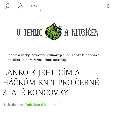
K
Přejít
NÁKU
M
HLEDAT
CZK
na
KOŠÍK
O
PŘIHLÁŠENÍ
ZPĚT
ZPĚT
obsah
Š
Í
C
K
O
P
O
T
Domů
Jehlice a háčky
/
Výměnné kruhové jehlice
/
Lanko k jehlicím a
Ř
háčkům Knit Pro černé – zlaté koncovky
E
LANKO K JEHLICÍM A
B
HÁČKŮM KNIT PRO ČERNÉ –
U
J
ZLATÉ KONCOVKY
E
T
Průměrné
Neohodnoceno
Podrobnosti hodnocení
E
hodnocení
N
produktu