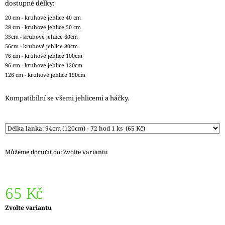
dostupné délky:
J
E
20 cm - kruhové jehlice 40 cm
M
28 cm - kruhové jehlice 50 cm
E
35cm - kruhové jehlice 60cm
56cm - kruhové jehlice 80cm
76 cm - kruhové jehlice 100cm
LANKO
96 cm - kruhové jehlice 120cm
K
126 cm - kruhové jehlice 150cm
JEHLICÍM
A
HÁČKŮM
Kompatibilní se všemi jehlicemi a háčky.
KNIT
PRO
ČERNÉ
–
STŘÍBRNÉ
KONCOVKY
Můžeme doručit do:
Zvolte variantu
DOPRODEJ
65
Kč
65 Kč
Měrná
Zvolte variantu
cena: