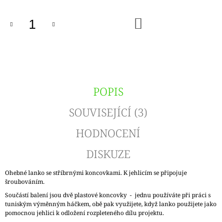
DO
KOŠÍKU
POPIS
SOUVISEJÍCÍ (3)
HODNOCENÍ
DISKUZE
Ohebné lanko se stříbrnými koncovkami. K jehlicím se připojuje
šroubováním.
Součástí balení jsou dvě plastové koncovky - jednu používáte při práci s
tuniským výměnným háčkem, obě pak využijete, když lanko použijete jako
pomocnou jehlici k odložení rozpleteného dílu projektu.