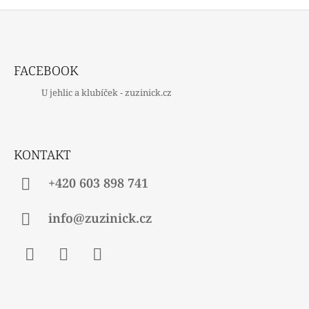
Z
Á
FACEBOOK
P
U jehlic a klubíček - zuzinick.cz
A
T
Í
KONTAKT
+420 603 898 741
info@zuzinick.cz
Facebook
Instagram
Twitter