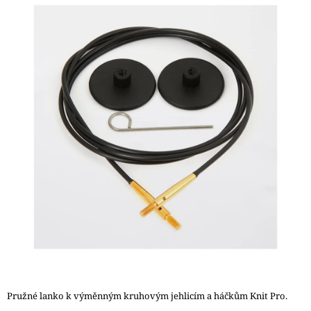
je
A
0,0
J
z
5
Í
hvězdiček.
T
?
HLEDAT
D
O
P
O
R
U
Č
Pružné lanko k výměnným kruhovým jehlicím a háčkům Knit Pro.
U