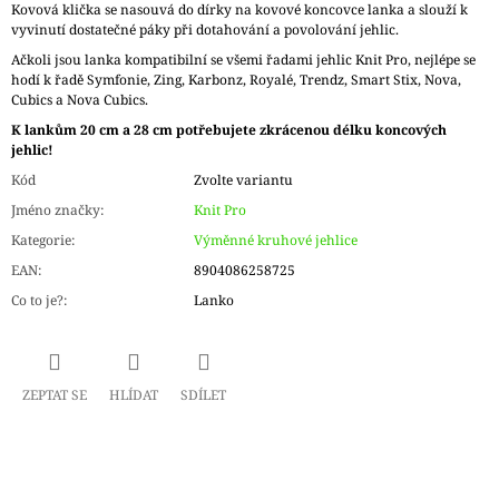
Kovová klička se nasouvá do dírky na kovové koncovce lanka a slouží k
vyvinutí dostatečné páky při dotahování a povolování jehlic.
Ačkoli jsou lanka kompatibilní se všemi řadami jehlic Knit Pro, nejlépe se
hodí k řadě Symfonie, Zing, Karbonz, Royalé, Trendz, Smart Stix, Nova,
Cubics a Nova Cubics.
K lankům 20 cm a 28 cm potřebujete zkrácenou délku koncových
jehlic!
Kód
Zvolte variantu
Jméno značky
:
Knit Pro
Kategorie
:
Výměnné kruhové jehlice
EAN
:
8904086258725
Co to je?
:
Lanko
ZEPTAT SE
HLÍDAT
SDÍLET