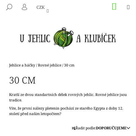
K
Přejít
NÁKU
M
HLEDAT
CZK
na
KOŠÍK
O
PŘIHLÁŠENÍ
ZPĚT
ZPĚT
obsah
Š
Í
C
K
O
P
O
T
Domů
Jehlice a háčky
/
Rovné jehlice
/
30 cm
Ř
30 CM
E
B
U
Kratší ze dvou standartních délek rovných jehlic. Rovné jehlice jsou
tradice.
J
Víte, že první nálezy pletenin pochází ze starého Egypta z doby 12.
E
století před naším letopočtem?
T
Ř
E
Řadit podle:
DOPORUČUJEME
A
N