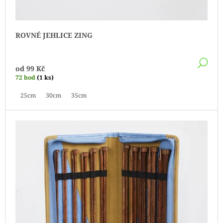
ROVNÉ JEHLICE ZING
DE
od
99 Kč
72 hod
(1 ks)
25cm
30cm
35cm