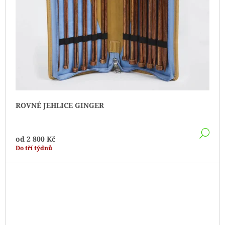
ROVNÉ JEHLICE GINGER
DE
od
2 800 Kč
Do tří týdnů