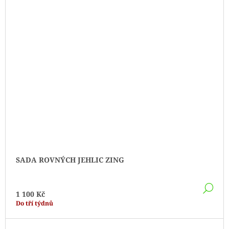
SADA ROVNÝCH JEHLIC ZING
DE
1 100 Kč
Do tří týdnů