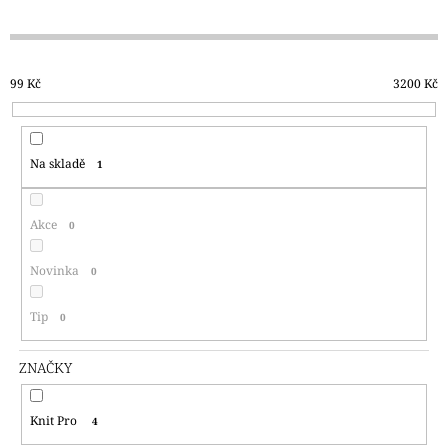
Z
A
E
J
N
Í
99
Kč
3200
Kč
Í
T
P
?
R
Na skladě
1
O
D
U
Akce
0
HLEDAT
K
T
Novinka
0
Ů
D
Tip
0
O
P
ZNAČKY
O
R
U
Knit Pro
4
Č
U