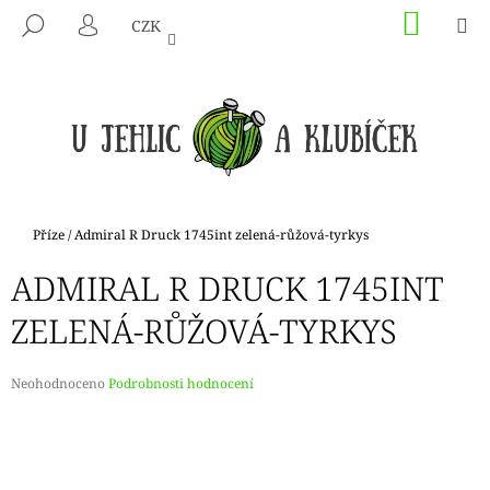
K
Přejít
NÁKU
M
HLEDAT
CZK
na
KOŠÍK
O
PŘIHLÁŠENÍ
ZPĚT
ZPĚT
obsah
Š
Í
C
K
O
P
O
T
Domů
Příze
/
Admiral R Druck 1745int zelená-růžová-tyrkys
Ř
ADMIRAL R DRUCK 1745INT
E
B
ZELENÁ-RŮŽOVÁ-TYRKYS
U
J
Průměrné
Neohodnoceno
Podrobnosti hodnocení
E
hodnocení
produktu
T
je
E
0,0
N
z