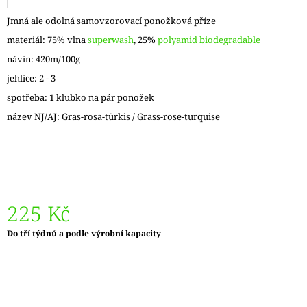
J
Jmná ale odolná samovzorovací ponožková příze
E
M
materiál: 75% vlna
superwash
, 25%
polyamid biodegradable
E
návin: 420m/100g
jehlice: 2 - 3
ZAUBERBALL
100
spotřeba: 1 klubko na pár ponožek
TEEZEREMONIE
2249
název NJ/AJ: Gras-rosa-türkis / Grass-rose-turquise
350
Kč
225 Kč
Měrná
Do tří týdnů a podle výrobní kapacity
cena: