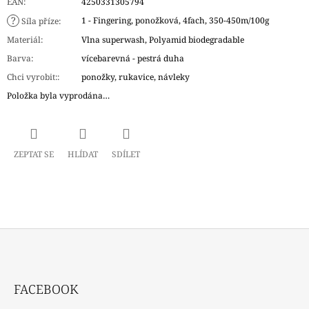
EAN
:
4250331305794
?
1 - Fingering, ponožková, 4fach, 350-450m/100g
Síla příze
:
Materiál
:
Vlna superwash, Polyamid biodegradable
Barva
:
vícebarevná - pestrá duha
Chci vyrobit:
:
ponožky, rukavice, návleky
Položka byla vyprodána…
ZEPTAT SE
HLÍDAT
SDÍLET
Z
Á
FACEBOOK
P