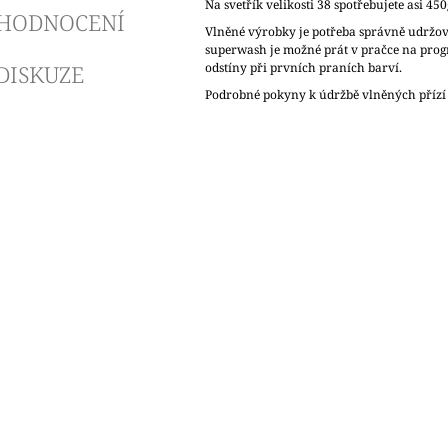
Na svetřík velikosti 38 spotřebujete asi 450
HODNOCENÍ
Vlněné výrobky je potřeba správně udržov
superwash je možné prát v pračce na pro
DISKUZE
odstíny při prvních praních barví.
Podrobné pokyny k údržbě vlněných přízí