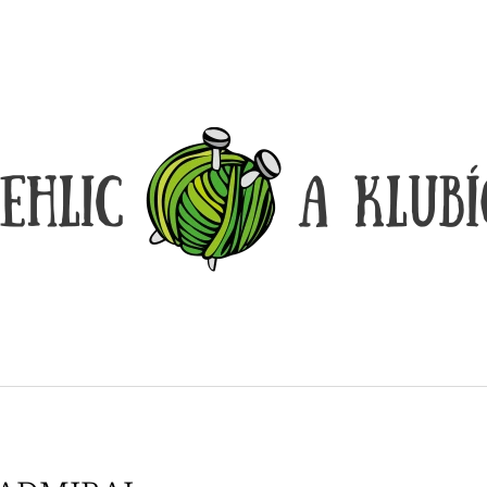
CO POTŘEBUJETE NAJÍT?
HLEDAT
DOPORUČUJEME
DÓZIČKA NA DROBNOSTI
REGGAE OMBRÉ
14 Kč
165 Kč