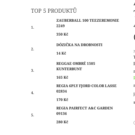
O
350 Kč
S
TOP 5 PRODUKTŮ
T
ZAUBERBALL 100 TEEZEREMONIE
R
2249
A
350 Kč
N
DÓZIČKA NA DROBNOSTI
N
14 Kč
Í
P
REGGAE OMBRÉ 1505
j
KUNTERBUNT
A
0
N
165 Kč
z
E
REGIA 6PLY FJORD COLOR LASSE
h
02834
L
170 Kč
REGIA PAIRFECT A&C GARDEN
09136
280 Kč