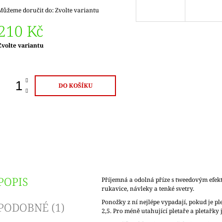
Můžeme doručit do:
Zvolte variantu
210 Kč
Měrná
Zvolte variantu
ena:
DO KOŠÍKU
POPIS
Příjemná a odolná příze s tweedovým efek
rukavice, návleky a tenké svetry.
Ponožky z ní nejlépe vypadají, pokud je ple
PODOBNÉ (1)
2,5. Pro méně utahující pletaře a pletařky j