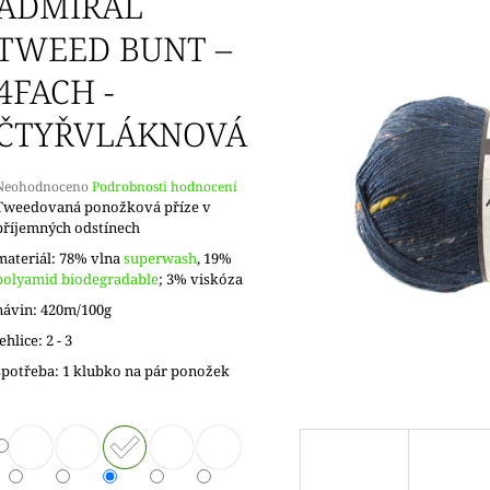
ADMIRAL
TWEED BUNT –
4FACH -
ČTYŘVLÁKNOVÁ
Průměrné
Neohodnoceno
Podrobnosti hodnocení
hodnocení
Tweedovaná ponožková příze v
produktu
příjemných odstínech
e
materiál: 78% vlna
superwash
, 19%
,0
polyamid biodegradable
; 3% viskóza
5
návin: 420m/100g
vězdiček.
jehlice: 2 - 3
spotřeba: 1 klubko na pár ponožek