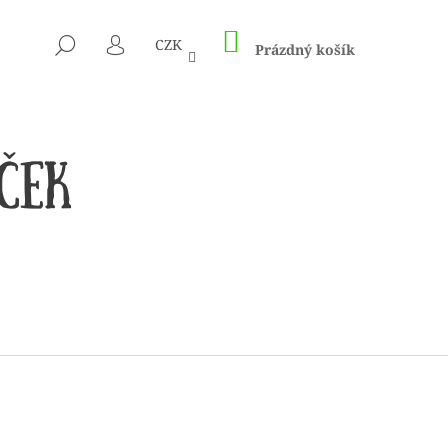
NÁKUPNÍ
HLEDAT
CZK
KOŠÍK
Prázdný košík
PŘIHLÁŠENÍ
 1505 KUNTERBUNT