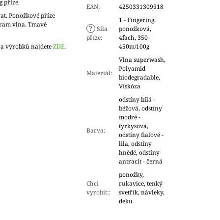
g příze.
EAN
:
4250331309518
at. Ponožkové příze
1 - Fingering,
gram vlna. Tmavé
?
Síla
ponožková,
příze
:
4fach, 350-
 a výrobků najdete
ZDE
.
450m/100g
Vlna superwash,
Polyamid
Materiál
:
biodegradable,
Viskóza
odstíny bílá -
béžová, odstíny
modré -
tyrkysová,
Barva
:
odstíny fialové -
lila, odstíny
hnědé, odstíny
antracit - černá
ponožky,
Chci
rukavice, tenký
vyrobit:
:
svetřík, návleky,
deku