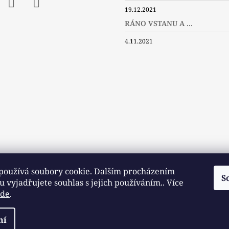
19.12.2021
ebook
Instagram
Twitter
RÁNO VSTANU A ...
4.11.2021
používá soubory cookie. Dalším procházením
S
 vyjadřujete souhlas s jejich používáním.. Více
zde
.
Slovníček pojmů
Často kladené dotazy
Užitečné a zajímavé odkazy
razena.
ní