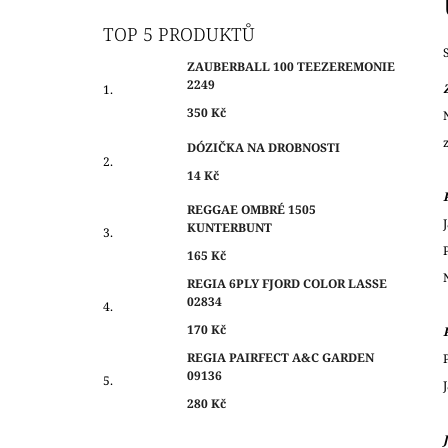
O
350 Kč
S
TOP 5 PRODUKTŮ
T
ZAUBERBALL 100 TEEZEREMONIE
R
2249
A
350 Kč
N
DÓZIČKA NA DROBNOSTI
N
14 Kč
Í
P
REGGAE OMBRÉ 1505
KUNTERBUNT
A
N
165 Kč
E
REGIA 6PLY FJORD COLOR LASSE
02834
L
170 Kč
REGIA PAIRFECT A&C GARDEN
09136
280 Kč