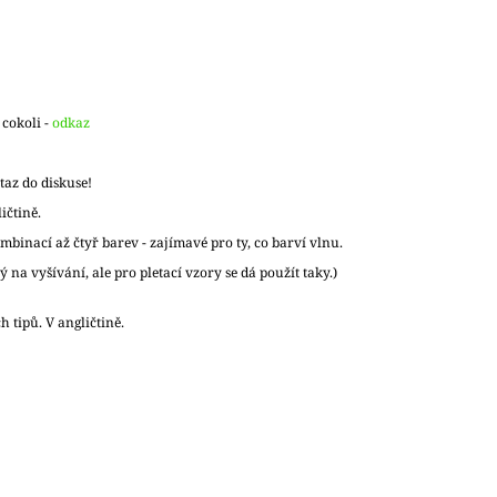
cokoli -
odkaz
taz do diskuse!
ičtině.
binací až čtyř barev - zajímavé pro ty, co barví vlnu.
ý na vyšívání, ale pro pletací vzory se dá použít taky.)
 tipů. V angličtině.