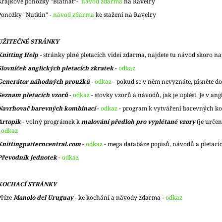
Krajkové ponožky "Blátnat"-
návod zdarma
na Ravelry
Ponožky "Nutkin" -
návod zdarma
ke stažení na Ravelry
UŽITEČNÉ STRÁNKY
Knitting Help -
stránky plné pletacích videí zdarma, najdete tu návod skoro na 
Slovníček anglických pletacích zkratek
-
odkaz
Generátor náhodných proužků
-
odkaz
- pokud se v něm nevyznáte, písněte do
Seznam pletacích vzorů
-
odkaz
- stovky vzorů a návodů, jak je uplést. Je v angl
Navrhovač barevných kombinací
-
odkaz
- program k vytváření barevných kom
Artopik
- volný prográmek k
malování předloh pro vyplétané vzory
(je určen
odkaz
Knittingpatterncentral.com
-
odkaz
- mega databáze popisů, návodů a pletacích
Převodník jednotek
-
odkaz
KOCHACÍ STRÁNKY
Příze
Manolo del Uruguay
- ke kochání a návody zdarma -
odkaz