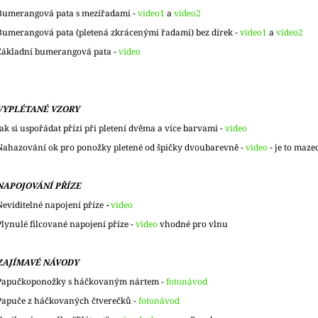
Bumerangová pata s meziřadami -
video1
a
video2
Bumerangová pata (pletená zkrácenými řadami) bez dírek -
video1
a
video2
Základní bumerangová pata -
video
VYPLÉTANÉ VZORY
Jak si uspořádat přízi při pletení dvěma a více barvami -
video
Nahazování ok pro ponožky pletené od špičky dvoubarevně -
video
- je to maze
NAPOJOVÁNÍ PŘÍZE
Neviditelné napojení příze
-
video
Plynulé filcované napojení příze -
video
vhodné pro vlnu
ZAJÍMAVÉ NÁVODY
Papučkoponožky s háčkovaným nártem -
fotonávod
Papuče z háčkovaných čtverečků -
fotonávod