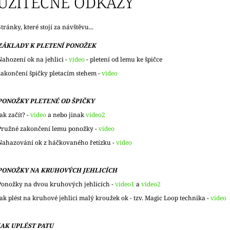
UŽITEČNÉ ODKAZY
Stránky, které stojí za návštěvu...
ZÁKLADY K PLETENÍ PONOŽEK
Nahození ok na jehlici -
video
- pletení od lemu ke špičce
zakončení špičky pletacím stehem -
video
PONOŽKY PLETENÉ OD ŠPIČKY
Jak začít? -
video
a nebo jinak
video2
Pružné zakončení lemu ponožky -
video
Nahazování ok z háčkovaného řetízku -
video
PONOŽKY NA KRUHOVÝCH JEHLICÍCH
Ponožky na dvou kruhových jehlicích -
video1
a
video2
Jak plést na kruhové jehlici malý kroužek ok - tzv. Magic Loop technika -
video
JAK UPLÉST PATU