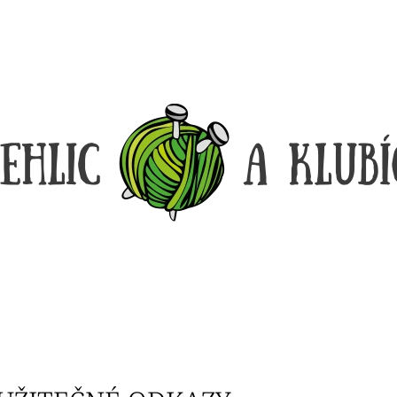
CO POTŘEBUJETE NAJÍT?
HLEDAT
DOPORUČUJEME
DÓZIČKA NA DROBNOSTI
REGGAE OMBRÉ
14 Kč
165 Kč