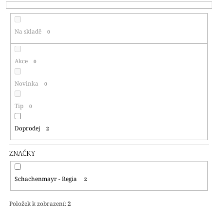
P
A
R
J
Na skladě
0
O
Í
D
T
U
?
Akce
0
K
T
Novinka
0
Ů
Tip
0
HLEDAT
Doprodej
2
D
ZNAČKY
O
P
Schachenmayr - Regia
O
2
R
U
Položek k zobrazení:
2
Č
U