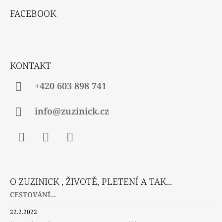
R
Á
V
FACEBOOK
P
K
Y
A
V
T
Ý
P
Í
KONTAKT
I
S
U
+420 603 898 741
info@zuzinick.cz
Facebook
Instagram
Twitter
O ZUZINICK , ŽIVOTĚ, PLETENÍ A TAK...
CESTOVÁNÍ...
22.2.2022