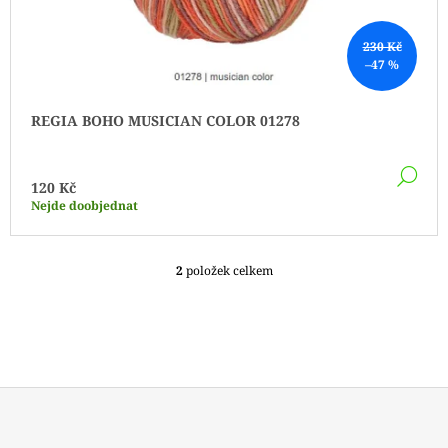
230 Kč
–47 %
REGIA BOHO MUSICIAN COLOR 01278
DE
120 Kč
Nejde doobjednat
2
položek celkem
O
V
L
Á
D
A
C
Í
P
Z