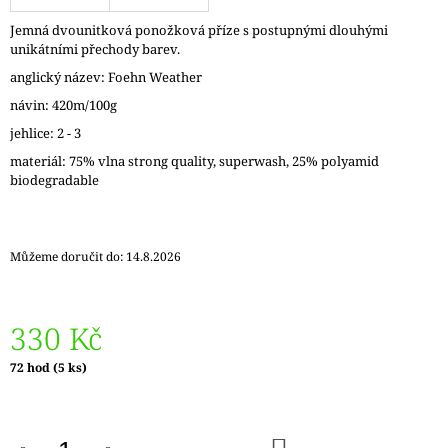
J
Jemná dvounitková ponožková příze s postupnými dlouhými
E
unikátními přechody barev.
M
E
anglický název: Foehn Weather
návin: 420m/100g
ADMIRAL
jehlice: 2 - 3
JEDNOBAREVNÁ
-
materiál: 75% vlna strong quality, superwash, 25% polyamid
4FACH
biodegradable
-
ČTYŘVLÁKNOVÁ
210
Kč
Můžeme doručit do:
14.8.2026
330 Kč
Měrná
72 hod
(5 ks)
cena:
DO