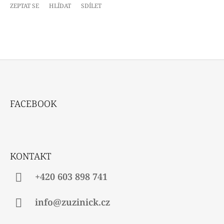
ZEPTAT SE
HLÍDAT
SDÍLET
Z
Á
FACEBOOK
P
A
T
Í
KONTAKT
+420 603 898 741
info@zuzinick.cz