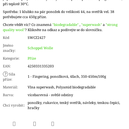
při teplotě 30°C.
Spotřeba: 1 klubko na pár ponožek do velikosti 44, na svetřík vel. 38
potřebujete cca 450g příze.
Chcete vědět víc? Co znamená
"biodegradable"
,
"superwash"
a
"strong
quality wool"
? Klikněte na odkaz a podívejte se do slovníčku.
Kód
SWCZ2427
Jméno
Schoppel Wolle
značky
:
Kategorie
:
Příze
EAN
:
4250331335203
?
Síla
1 - Fingering, ponožková, 4fach, 350-450m/100g
příze
:
Materiál
:
Vlna superwash, Polyamid biodegradable
Barva
:
vícebarevná - světlé odstíny
ponožky, rukavice, tenký svetřík, návleky, tenkou čepici,
Chci vyrobit:
:
hračky