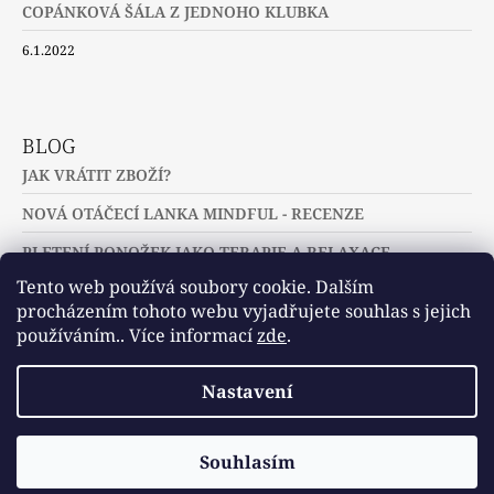
COPÁNKOVÁ ŠÁLA Z JEDNOHO KLUBKA
6.1.2022
BLOG
JAK VRÁTIT ZBOŽÍ?
NOVÁ OTÁČECÍ LANKA MINDFUL - RECENZE
PLETENÍ PONOŽEK JAKO TERAPIE A RELAXACE
Tento web používá soubory cookie. Dalším
procházením tohoto webu vyjadřujete souhlas s jejich
používáním.. Více informací
zde
.
Slovníček pojmů
Často kladené dotazy
Nastavení
Užitečné a zajímavé odkazy
© 2026 U jehlic a klubíček - zuzinick.cz.
Vytvořil Shoptet
Souhlasím
Všechna práva vyhrazena.