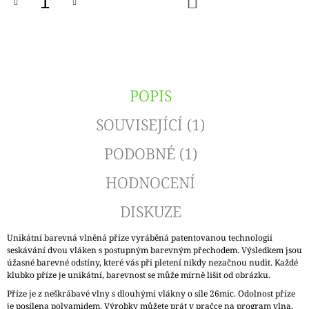
KOŠÍKU
POPIS
SOUVISEJÍCÍ (1)
PODOBNÉ (1)
HODNOCENÍ
DISKUZE
Unikátní barevná vlněná příze vyráběná patentovanou technologií
seskávání dvou vláken s postupným barevným přechodem. Výsledkem jsou
úžasné barevné odstíny, které vás při pletení nikdy nezačnou nudit. Každé
klubko příze je unikátní, barevnost se může mírně lišit od obrázku.
Příze je z neškrábavé vlny s dlouhými vlákny o síle 26mic. Odolnost příze
je posílena polyamidem. Výrobky můžete prát v pračce na program vlna,