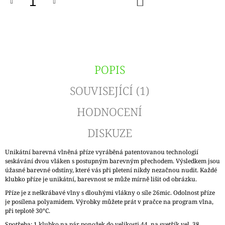
KOŠÍKU
POPIS
SOUVISEJÍCÍ (1)
HODNOCENÍ
DISKUZE
Unikátní barevná vlněná příze vyráběná patentovanou technologií
seskávání dvou vláken s postupným barevným přechodem. Výsledkem jsou
úžasné barevné odstíny, které vás při pletení nikdy nezačnou nudit. Každé
klubko příze je unikátní, barevnost se může mírně lišit od obrázku.
Příze je z neškrábavé vlny s dlouhými vlákny o síle 26mic. Odolnost příze
je posílena polyamidem. Výrobky můžete prát v pračce na program vlna,
při teplotě 30°C.
Spotřeba: 1 klubko na pár ponožek do velikosti 44, na svetřík vel. 38