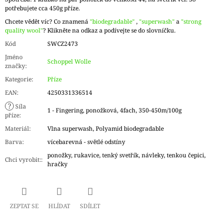
potřebujete cca 450g příze.
Chcete vědět víc? Co znamená
"biodegradable"
,
"superwash"
a
"strong
quality wool"
? Klikněte na odkaz a podívejte se do slovníčku.
Kód
SWCZ2473
Jméno
Schoppel Wolle
značky
:
Kategorie
:
Příze
EAN
:
4250331336514
?
Síla
1 - Fingering, ponožková, 4fach, 350-450m/100g
příze
:
Materiál
:
Vlna superwash, Polyamid biodegradable
Barva
:
vícebarevná - světlé odstíny
ponožky, rukavice, tenký svetřík, návleky, tenkou čepici,
Chci vyrobit:
:
hračky
ZEPTAT SE
HLÍDAT
SDÍLET