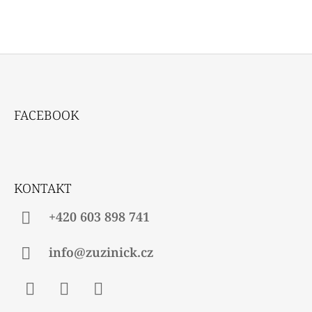
Z
Á
FACEBOOK
P
A
T
Í
KONTAKT
+420 603 898 741
info@zuzinick.cz
Facebook
Instagram
Twitter