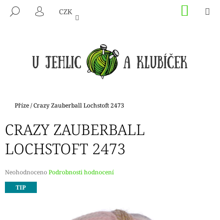
K
Přejít
NÁKU
M
HLEDAT
CZK
na
KOŠÍK
O
PŘIHLÁŠENÍ
ZPĚT
ZPĚT
obsah
Š
Í
C
K
O
P
O
T
Domů
Příze
/
Crazy Zauberball Lochstoft 2473
Ř
CRAZY ZAUBERBALL
E
B
LOCHSTOFT 2473
U
J
Průměrné
Neohodnoceno
Podrobnosti hodnocení
E
hodnocení
TIP
produktu
T
je
E
0,0
N
z