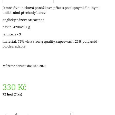
J
Jemná dvounitková ponožková příze s postupnými dlouhými
E
unikátními přechody barev.
M
E
anglický název: Attractant
návin: 420m/100g
REGIA
jehlice: 2 - 3
6PLY
FJORD
materiál: 75% vlna strong quality, superwash, 25% polyamid
COLOR
biodegradable
LASSE
02834
170
Kč
Můžeme doručit do:
12.8.2026
Původně:
215
Kč
330 Kč
Měrná
72 hod
(7 ks)
cena:
DO