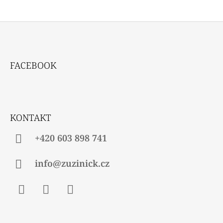
Z
Á
FACEBOOK
P
A
T
Í
KONTAKT
+420 603 898 741
info@zuzinick.cz
Facebook
Instagram
Twitter