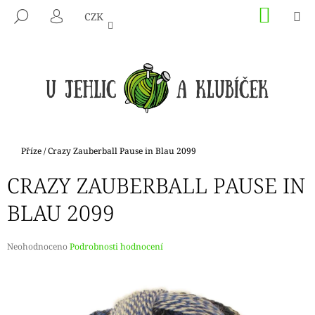
K
Přejít
NÁKU
M
HLEDAT
CZK
na
KOŠÍK
O
PŘIHLÁŠENÍ
ZPĚT
ZPĚT
obsah
Š
Í
C
K
O
P
O
T
Domů
Příze
/
Crazy Zauberball Pause in Blau 2099
Ř
CRAZY ZAUBERBALL PAUSE IN
E
B
BLAU 2099
U
J
Průměrné
Neohodnoceno
Podrobnosti hodnocení
E
hodnocení
produktu
T
je
E
0,0
N
z