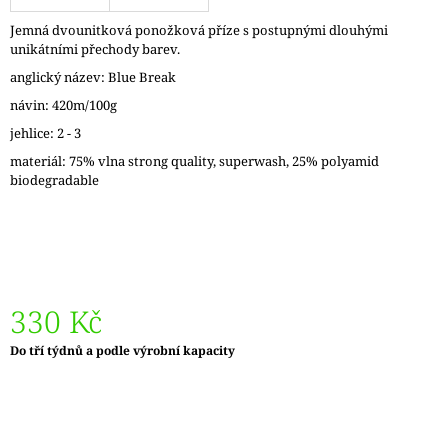
J
Jemná dvounitková ponožková příze s postupnými dlouhými
E
unikátními přechody barev.
M
E
anglický název: Blue Break
návin: 420m/100g
REGGAE
jehlice: 2 - 3
OMBRÉ
1505
materiál: 75% vlna strong quality, superwash, 25% polyamid
KUNTERBUNT
biodegradable
165
Kč
330 Kč
Měrná
Do tří týdnů a podle výrobní kapacity
cena: