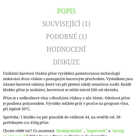
POPIS
SOUVISEJÍCÍ (1)
PODOBNÉ (1)
HODNOCENÍ
DISKUZE
Unikátní barevná vlněná příze vyráběná patentovanou technologií
seskávání dvou vláken s postupným barevným přechodem. Výsledkem jsou
úžasné barevné odstíny, které vás při pletení nikdy nezačnou nudit. Každé
klubko příze je unikátní, barevnost se může mírně lišit od obrázku.
Příze je z neškrábavé vlny s dlouhými vlákny o síle 26mic. Odolnost příze
je posílena polyamidem. Výrobky můžete prát v pračce na program vlna,
při teplotě 30°C.
Spotřeba: 1 klubko na pár ponožek do velikosti 44, na svetřík vel. 38
potřebujete cca 450g příze.
Chcete vědět víc? Co znamená
"biodegradable"
,
"superwash"
a
"strong