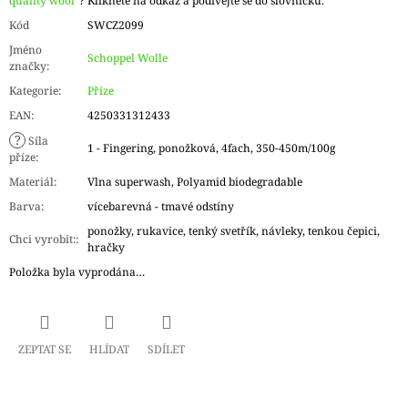
quality wool"
? Klikněte na odkaz a podívejte se do slovníčku.
Kód
SWCZ2099
Jméno
Schoppel Wolle
značky
:
Kategorie
:
Příze
EAN
:
4250331312433
?
Síla
1 - Fingering, ponožková, 4fach, 350-450m/100g
příze
:
Materiál
:
Vlna superwash, Polyamid biodegradable
Barva
:
vícebarevná - tmavé odstíny
ponožky, rukavice, tenký svetřík, návleky, tenkou čepici,
Chci vyrobit:
:
hračky
Položka byla vyprodána…
ZEPTAT SE
HLÍDAT
SDÍLET