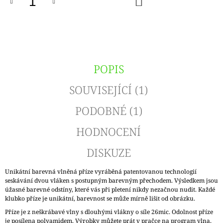
KOŠÍKU
POPIS
SOUVISEJÍCÍ (1)
PODOBNÉ (1)
HODNOCENÍ
DISKUZE
Unikátní barevná vlněná příze vyráběná patentovanou technologií
seskávání dvou vláken s postupným barevným přechodem. Výsledkem jsou
úžasné barevné odstíny, které vás při pletení nikdy nezačnou nudit. Každé
klubko příze je unikátní, barevnost se může mírně lišit od obrázku.
Příze je z neškrábavé vlny s dlouhými vlákny o síle 26mic. Odolnost příze
je posílena polyamidem. Výrobky můžete prát v pračce na program vlna,