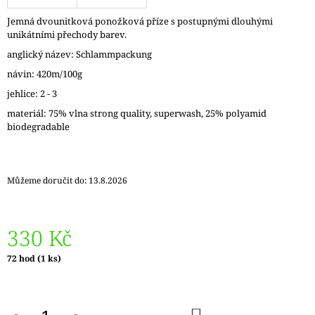
J
Jemná dvounitková ponožková příze s postupnými dlouhými
E
unikátními přechody barev.
M
E
anglický název: Schlammpackung
návin: 420m/100g
REGIA
jehlice: 2 - 3
6PLY
FJORD
materiál: 75% vlna strong quality, superwash, 25% polyamid
COLOR
biodegradable
LASSE
02834
170
Kč
Můžeme doručit do:
13.8.2026
Původně:
215
Kč
330 Kč
Měrná
72 hod
(1 ks)
cena:
DO