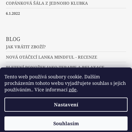
COPÁNKOVÁ ŠÁLA Z JEDNOHO KLUBKA
6.1.2022
BLOG
JAK VRÁTIT ZBOŽÍ?
NOVÁ OTÁČECÍ LANKA MINDFUL - RECENZE
PLETENÍ PONOŽEK JAKO TERAPIE A RELAXACE
Tento web používá soubory cookie. Dalším
procházením tohoto webu vyjadřujete souhlas s jejich
používáním.. Více informací
zde
.
Slovníček pojmů
Často kladené dotazy
Nastavení
Užitečné a zajímavé odkazy
© 2026 U jehlic a klubíček - zuzinick.cz.
Vytvořil Shoptet
Souhlasím
Všechna práva vyhrazena.