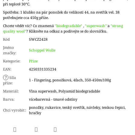
při teplotě 30°C.
Spotřeba: 1 klubko na pár ponožek do velikosti 44, na svetřík vel. 38
potřebujete cca 450g příze.
Chcete vědět víc? Co znamená
"biodegradable"
,
"superwash"
a
"strong
quality wool"
? Klikněte na odkaz a podívejte se do slovníčku.
Kód
SWCZ2428
Jméno
Schoppel Wolle
značky
:
Kategorie
:
Příze
EAN
:
4250331335234
?
Síla
1 - Fingering, ponožková, 4fach, 350-450m/100g
příze
:
Materiál
:
Vlna superwash, Polyamid biodegradable
Barva
:
vícebarevná - tmavé odstíny
ponožky, rukavice, tenký svetřík, návleky, tenkou čepici,
Chci vyrobit:
:
hračky