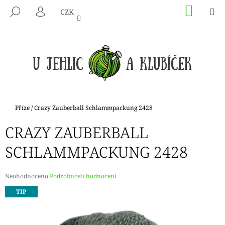
K
Přejít
NÁKU
M
HLEDAT
CZK
na
KOŠÍK
O
PŘIHLÁŠENÍ
ZPĚT
ZPĚT
obsah
Š
Í
C
K
O
P
O
T
Domů
Příze
/
Crazy Zauberball Schlammpackung 2428
Ř
CRAZY ZAUBERBALL
E
B
SCHLAMMPACKUNG 2428
U
J
Průměrné
Neohodnoceno
Podrobnosti hodnocení
E
hodnocení
TIP
produktu
T
je
E
0,0
N
z