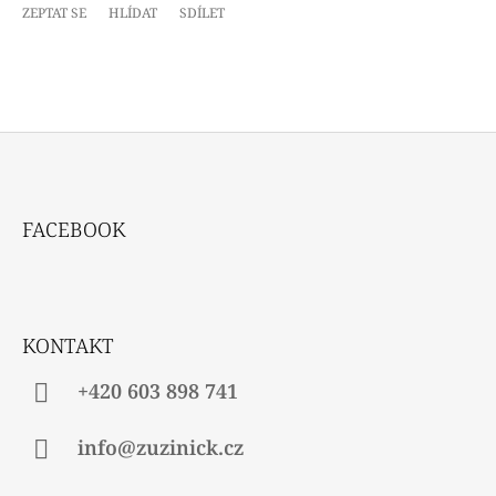
ZEPTAT SE
HLÍDAT
SDÍLET
Z
Á
FACEBOOK
P
A
T
Í
KONTAKT
+420 603 898 741
info@zuzinick.cz