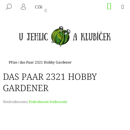
K
Přejít
NÁKU
M
HLEDAT
CZK
na
KOŠÍK
O
PŘIHLÁŠENÍ
ZPĚT
ZPĚT
obsah
Š
Í
C
K
O
P
O
T
Domů
Příze
/
das Paar 2321 Hobby Gardener
Ř
DAS PAAR 2321 HOBBY
E
B
GARDENER
U
J
Průměrné
Neohodnoceno
Podrobnosti hodnocení
E
hodnocení
produktu
T
je
E
0,0
N
z