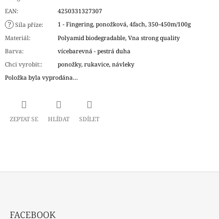
EAN
:
4250331327307
?
1 - Fingering, ponožková, 4fach, 350-450m/100g
Síla příze
:
Materiál
:
Polyamid biodegradable, Vna strong quality
Barva
:
vícebarevná - pestrá duha
Chci vyrobit:
:
ponožky, rukavice, návleky
Položka byla vyprodána…
ZEPTAT SE
HLÍDAT
SDÍLET
Z
Á
FACEBOOK