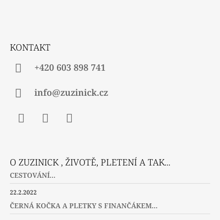
P
A
T
Í
KONTAKT
+420 603 898 741
info@zuzinick.cz
Facebook
Instagram
Twitter
O ZUZINICK , ŽIVOTĚ, PLETENÍ A TAK...
CESTOVÁNÍ...
22.2.2022
ČERNÁ KOČKA A PLETKY S FINANČÁKEM...