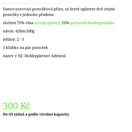
J
Samovzorovací ponožková příze, ze které upletete dvě stejné
E
ponožky z jednoho přadene.
M
E
složení 75% vlna
strong quality
; 25%
polyamid biodegradable
návin: 420m/100g
REGIA
jehlice: 2 - 3
6PLY
FJORD
1 klubko na pár ponožek
COLOR
LASSE
název v NJ: Hobbygärtner Admiral
02834
170
Kč
Původně:
215
Kč
300 Kč
Měrná
Do tří týdnů a podle výrobní kapacity
cena: