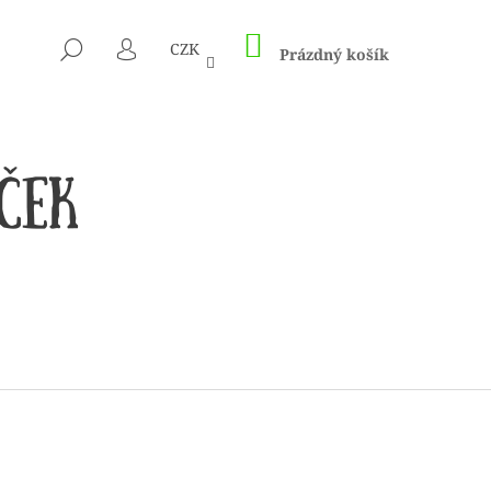
NÁKUPNÍ
HLEDAT
CZK
KOŠÍK
Prázdný košík
PŘIHLÁŠENÍ
 1505 KUNTERBUNT