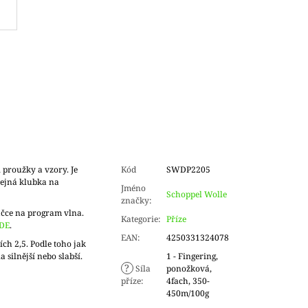
 proužky a vzory. Je
Kód
SWDP2205
tejná klubka na
Jméno
Schoppel Wolle
značky
:
ačce na program vlna.
Kategorie
:
Příze
DE
.
EAN
:
4250331324078
ch 2,5. Podle toho jak
a silnější nebo slabší.
1 - Fingering,
?
Síla
ponožková,
příze
:
4fach, 350-
450m/100g