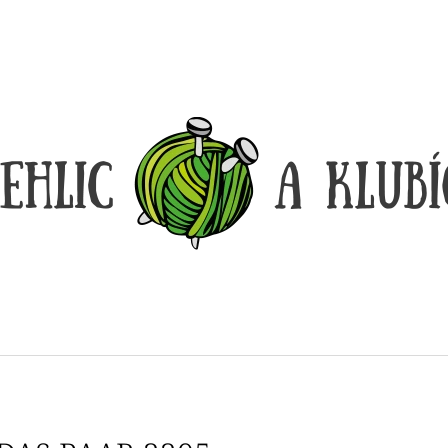
CO POTŘEBUJETE NAJÍT?
HLEDAT
DOPORUČUJEME
DÓZIČKA NA DROBNOSTI
REGGAE OMBRÉ
14 Kč
165 Kč