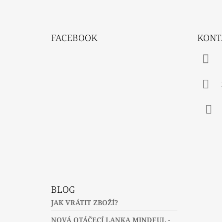
Z
Á
FACEBOOK
KONT
P
A
T
Í
Fac
BLOG
JAK VRÁTIT ZBOŽÍ?
NOVÁ OTÁČECÍ LANKA MINDFUL -