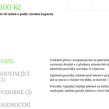
300 Kč
Měrná
Do tří týdnů a podle výrobní kapacity
ena:
POPIS
Unikátní příze s neopakujícími se pestrými
navinutá dvojitě a z přadena svinete dvě s
identické ponožky, návleky, či rukavice.
SOUVISEJÍCÍ
Upletené ponožky můžete prát šetrně v pr
(1)
Jak se starat o vlněné výrobky, se dozvíte
Z
Ponožky vypadají nejlépe pletené na jehlicí
PODOBNÉ (3)
utahujete, můžete použít jehlice o čtvrt čísl
HODNOCENÍ