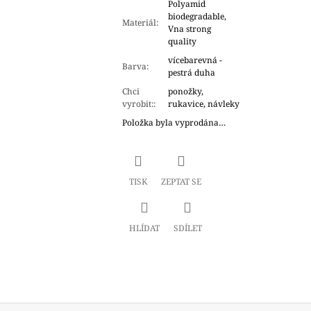
Polyamid
biodegradable,
Materiál
:
Vna strong
quality
vícebarevná -
Barva
:
pestrá duha
Chci
ponožky,
vyrobit:
:
rukavice, návleky
Položka byla vyprodána…
TISK
ZEPTAT SE
HLÍDAT
SDÍLET