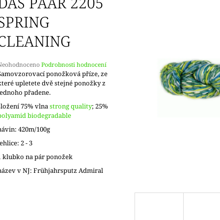
DAS PAAR 2205
SPRING
CLEANING
Průměrné
Neohodnoceno
Podrobnosti hodnocení
hodnocení
Samovzorovací ponožková příze, ze
produktu
které upletete dvě stejné ponožky z
e
jednoho přadene.
,0
složení 75% vlna
strong quality
; 25%
polyamid biodegradable
5
vězdiček.
návin: 420m/100g
jehlice: 2 - 3
1 klubko na pár ponožek
název v NJ: Frühjahrsputz Admiral