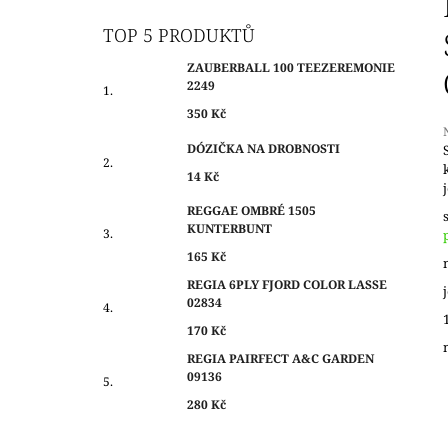
O
350 Kč
S
TOP 5 PRODUKTŮ
T
ZAUBERBALL 100 TEEZEREMONIE
R
2249
A
350 Kč
N
DÓZIČKA NA DROBNOSTI
N
14 Kč
Í
j
0
P
REGGAE OMBRÉ 1505
z
KUNTERBUNT
A
N
165 Kč
h
E
REGIA 6PLY FJORD COLOR LASSE
02834
L
170 Kč
REGIA PAIRFECT A&C GARDEN
09136
280 Kč