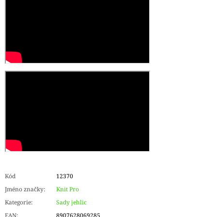
Kód
12370
Jméno značky
:
Knit Pro
Kategorie
:
Sady jehlic
EAN
:
8907628069285