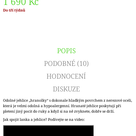
1 690 Kč
Měrná
Do tří týdnů
cena:
POPIS
PODOBNÉ (10)
HODNOCENÍ
DISKUZE
Odolné jehlice „hranolky“ s dokonale hladkým povrchem z nerezové oceli,
která je velmi odolná a hypoalergenní. Hranaté jehlice poskytují při
pletení jiný pocit do ruky a když si na ně zvyknete, dobře se drží.
Jak spojit lanka a jehlice? Podívejte se na video: