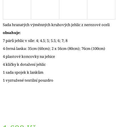
J
E
M
E
Sada hranatých výměnných kruhových jehlic z nerezové oceli
obsahuje:
DÓZIČKA
NA
7 párů jehlic v síle: 4; 4.5; 5; 5.5; 6; 7; 8
DROBNOSTI
4 černá lanka: 35cm (60cm); 2 x 56cm (80cm); 76cm (100cm)
14
Kč
4 plastové koncovky na jehice
4 kličky k dotažení jehlic
1 sada spojek k lankům
1 vyztužené textilní pouzdro