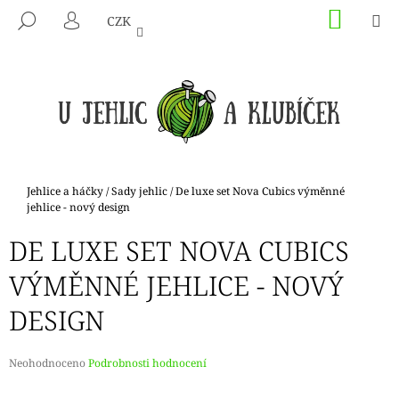
K
Přejít
NÁKU
M
HLEDAT
CZK
na
KOŠÍK
O
PŘIHLÁŠENÍ
ZPĚT
ZPĚT
obsah
Š
Í
C
K
O
P
O
T
Domů
Jehlice a háčky
/
Sady jehlic
/
De luxe set Nova Cubics výměnné
Ř
jehlice - nový design
E
DE LUXE SET NOVA CUBICS
B
VÝMĚNNÉ JEHLICE - NOVÝ
U
J
DESIGN
E
T
Průměrné
Neohodnoceno
Podrobnosti hodnocení
E
hodnocení
N
produktu