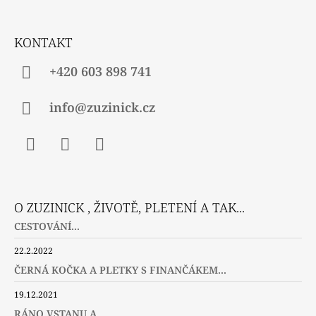
T
Í
KONTAKT
+420 603 898 741
info@zuzinick.cz
Facebook
Instagram
Twitter
O ZUZINICK , ŽIVOTĚ, PLETENÍ A TAK...
CESTOVÁNÍ...
22.2.2022
ČERNÁ KOČKA A PLETKY S FINANČÁKEM...
19.12.2021
RÁNO VSTANU A ...