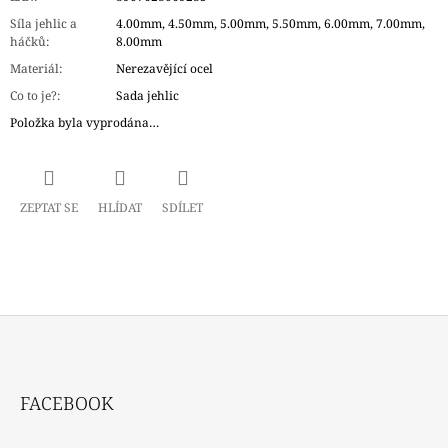
Síla jehlic a
4.00mm, 4.50mm, 5.00mm, 5.50mm, 6.00mm, 7.00mm,
háčků
:
8.00mm
Materiál
:
Nerezavějící ocel
Co to je?
:
Sada jehlic
Položka byla vyprodána…
ZEPTAT SE
HLÍDAT
SDÍLET
Z
Á
FACEBOOK
P
A