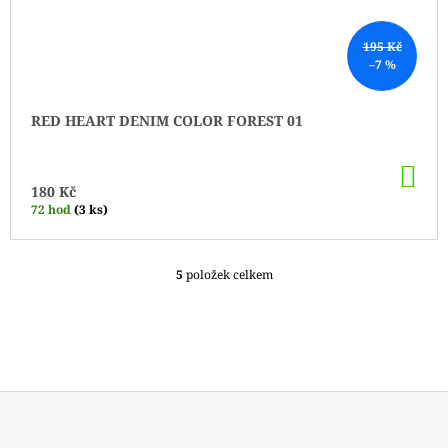
195 Kč
–7 %
RED HEART DENIM COLOR FOREST 01
DO
KO
180 Kč
72 hod
(3 ks)
5
položek celkem
O
V
L
Á
D
A
C
Í
P
Z