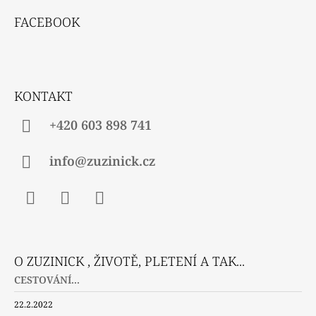
R
Á
V
FACEBOOK
P
K
Y
A
V
T
Ý
P
Í
KONTAKT
I
S
U
+420 603 898 741
info@zuzinick.cz
Facebook
Instagram
Twitter
O ZUZINICK , ŽIVOTĚ, PLETENÍ A TAK...
CESTOVÁNÍ...
22.2.2022