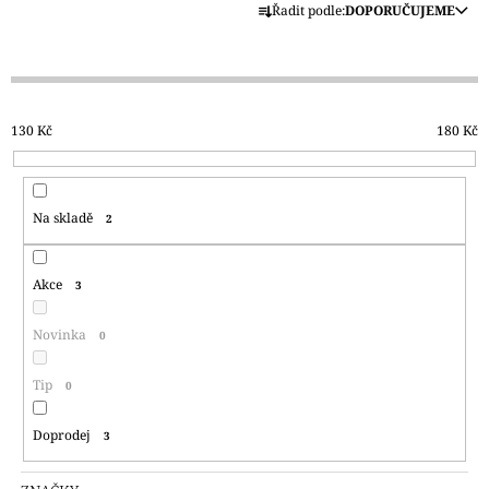
Ř
Řadit podle:
DOPORUČUJEME
A
A
J
Z
Í
E
T
N
130
Kč
180
Kč
?
Í
P
R
Na skladě
2
O
D
HLEDAT
U
Akce
3
K
T
Novinka
0
D
O
Ů
P
Tip
0
O
R
Doprodej
3
U
Č
U