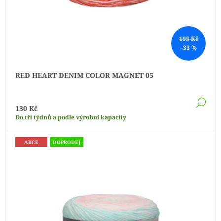
T
Ů
195 Kč
–33 %
RED HEART DENIM COLOR MAGNET 05
DE
130 Kč
Do tří týdnů a podle výrobní kapacity
AKCE
DOPRODEJ