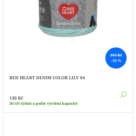
195 Kč
–33 %
RED HEART DENIM COLOR LILY 04
DE
130 Kč
Do tří týdnů a podle výrobní kapacity