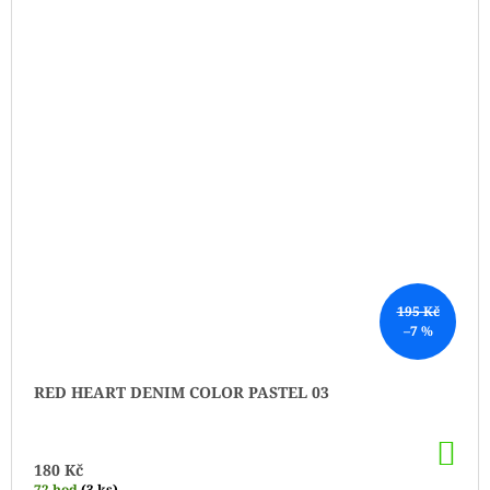
195 Kč
–7 %
RED HEART DENIM COLOR PASTEL 03
DO
KO
180 Kč
72 hod
(3 ks)