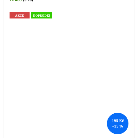
AKCE
DOPRODEJ
195 Kč
–33 %