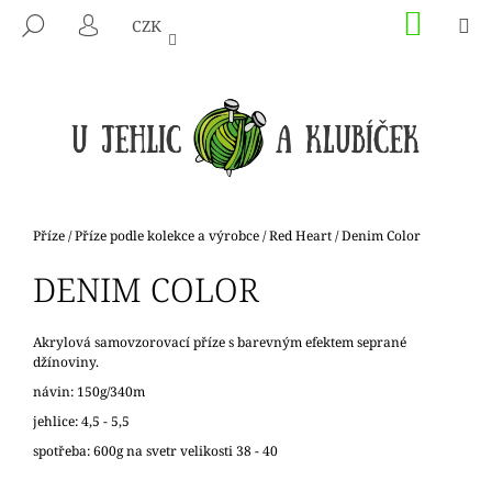
K
Přejít
NÁKU
M
HLEDAT
CZK
na
KOŠÍK
O
PŘIHLÁŠENÍ
ZPĚT
ZPĚT
obsah
Š
Í
C
K
O
P
O
T
Domů
Příze
/
Příze podle kolekce a výrobce
/
Red Heart
/
Denim Color
Ř
DENIM COLOR
E
B
U
Akrylová samovzorovací příze s barevným efektem seprané
džínoviny.
J
návin: 150g/340m
E
jehlice: 4,5 - 5,5
T
spotřeba: 600g na svetr velikosti 38 - 40
E
N