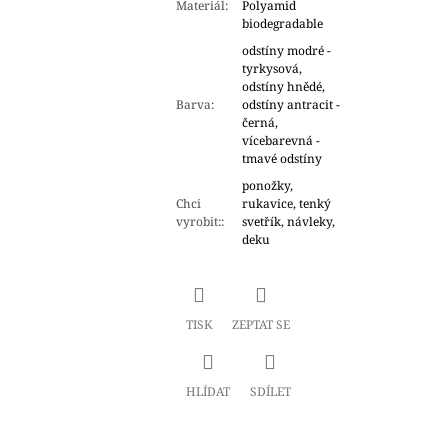
Materiál
:
Polyamid
biodegradable
odstíny modré -
tyrkysová,
odstíny hnědé,
Barva
:
odstíny antracit -
černá,
vícebarevná -
tmavé odstíny
ponožky,
Chci
rukavice, tenký
vyrobit:
:
svetřík, návleky,
deku
TISK
ZEPTAT SE
HLÍDAT
SDÍLET