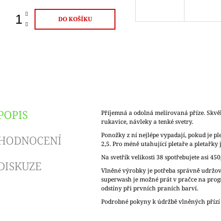
DO KOŠÍKU
POPIS
Příjemná a odolná melírovaná příze. Skvě
rukavice, návleky a tenké svetry.
Ponožky z ní nejlépe vypadají, pokud je ple
HODNOCENÍ
2,5. Pro méně utahující pletaře a pletařky j
Na svetřík velikosti 38 spotřebujete asi 450
DISKUZE
Vlněné výrobky je potřeba správně udržov
superwash je možné prát v pračce na pro
odstíny při prvních praních barví.
Podrobné pokyny k údržbě vlněných přízí