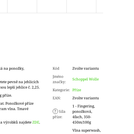
lá na ponožky,
Kód
Zvolte variantu
Jméno
Schoppel Wolle
tete pevně na jehlicích
značky
:
sou lepší jehlice č. 2,25.
Kategorie
:
Příze
g příze.
EAN
:
Zvolte variantu
at. Ponožkové příze
1 - Fingering,
gram vlna. Tmavé
?
Síla
ponožková,
příze
:
4fach, 350-
 a výrobků najdete
ZDE
.
450m/100g
Vlna superwash,