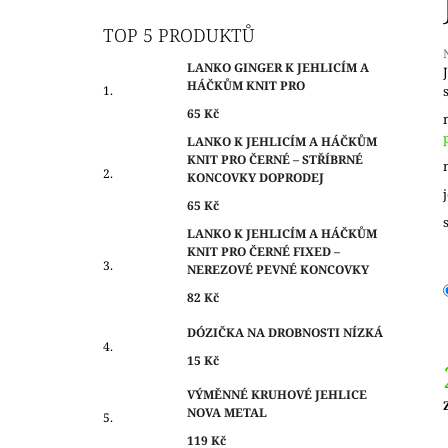
O
65 Kč
S
TOP 5 PRODUKTŮ
T
LANKO GINGER K JEHLICÍM A
R
HÁČKŮM KNIT PRO
A
j
65 Kč
0
N
LANKO K JEHLICÍM A HÁČKŮM
z
N
KNIT PRO ČERNÉ – STŘÍBRNÉ
Í
KONCOVKY DOPRODEJ
h
P
65 Kč
A
LANKO K JEHLICÍM A HÁČKŮM
KNIT PRO ČERNÉ FIXED –
N
NEREZOVÉ PEVNÉ KONCOVKY
E
82 Kč
L
DÓZIČKA NA DROBNOSTI NÍZKÁ
15 Kč
VÝMĚNNÉ KRUHOVÉ JEHLICE
NOVA METAL
c
119 Kč