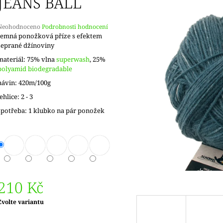
JEANS BALL
DOPRODEJ
KONCOVKY
65 Kč
82 Kč
Průměrné
Neohodnoceno
Podrobnosti hodnocení
hodnocení
Jemná ponožková příze s efektem
produktu
seprané džínoviny
e
materiál: 75% vlna
superwash
, 25%
,0
polyamid biodegradable
5
návin: 420m/100g
vězdiček.
jehlice: 2 - 3
spotřeba: 1 klubko na pár ponožek
210 Kč
Měrná
Zvolte variantu
ena: