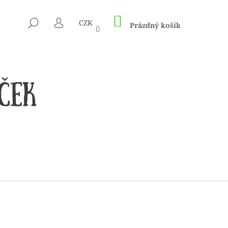
NÁKUPNÍ
HLEDAT
CZK
KOŠÍK
Prázdný košík
PŘIHLÁŠENÍ
CÍM A HÁČKŮM KNIT
ED – NEREZOVÉ PEVNÉ