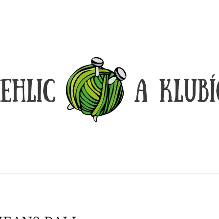
CO POTŘEBUJETE NAJÍT?
HLEDAT
DOPORUČUJEME
LANKO K JEHLICÍM A HÁČKŮM KNIT
LANKO K JEHLI
PRO ČERNÉ – STŘÍBRNÉ KONCOVKY
PRO ČERNÉ FIX