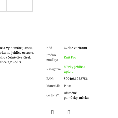
é a vy nemáte jistotu,
Kód
Zvolte variantu
rku na jehlice oceníte,
Jméno
lic včetně čtvrtčísel.
Knit Pro
značky
:
ice 3,25 od 3,5.
Měrky jehlic a
Kategorie
:
úpletu
EAN
:
8904086258756
Materiál
:
Plast
Užitečné
Co to je?
:
pomůcky, měrka