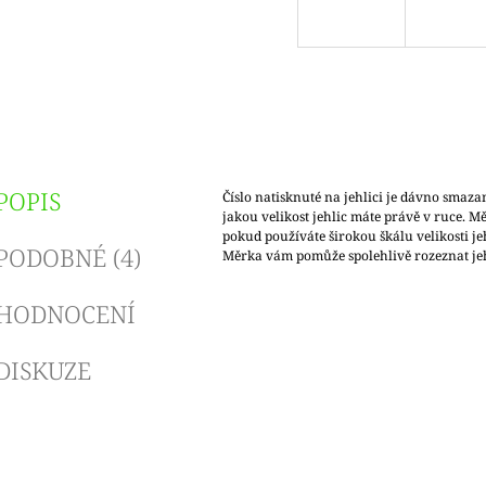
POPIS
Číslo natisknuté na jehlici je dávno smazan
jakou velikost jehlic máte právě v ruce. Mě
pokud používáte širokou škálu velikosti jeh
PODOBNÉ (4)
Měrka vám pomůže spolehlivě rozeznat jehl
HODNOCENÍ
DISKUZE