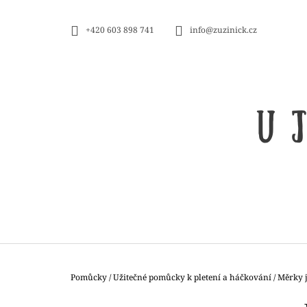
K
Přejít
na
O
ZPĚT
ZPĚT
+420 603 898 741
info@zuzinick.cz
obsah
DO
DO
Š
OBCHODU
OBCHODU
Í
K
Domů
Pomůcky
/
Užitečné pomůcky k pletení a háčkování
/
Měrky j
ZAUBERBALL 100 TEEZEREMONIE
P
2249