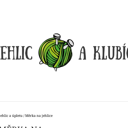
CO POTŘEBUJETE NAJÍT?
HLEDAT
DOPORUČUJEME
ehlic a úpletu
/
Měrka na jehlice
DÓZIČKA NA DROBNOSTI
REGGAE OMBRÉ
14 Kč
165 Kč