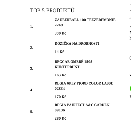
O
350 Kč
S
TOP 5 PRODUKTŮ
T
ZAUBERBALL 100 TEEZEREMONIE
R
2249
A
350 Kč
N
j
DÓZIČKA NA DROBNOSTI
N
0
14 Kč
Í
z
P
REGGAE OMBRÉ 1505
h
KUNTERBUNT
A
N
165 Kč
E
REGIA 6PLY FJORD COLOR LASSE
02834
L
170 Kč
c
REGIA PAIRFECT A&C GARDEN
09136
280 Kč