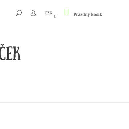
NÁKUPNÍ
HLEDAT
CZK
KOŠÍK
Prázdný košík
PŘIHLÁŠENÍ
 1505 KUNTERBUNT