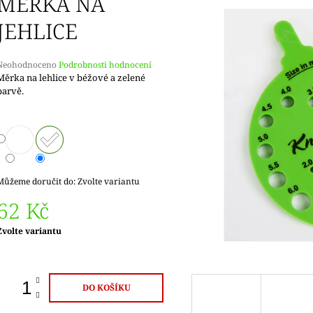
MĚRKA NA
JEHLICE
Průměrné
Neohodnoceno
Podrobnosti hodnocení
hodnocení
Měrka na lehlice v béžové a zelené
produktu
barvě.
e
,0
5
vězdiček.
Můžeme doručit do:
Zvolte variantu
62 Kč
Měrná
Zvolte variantu
ena:
DO KOŠÍKU