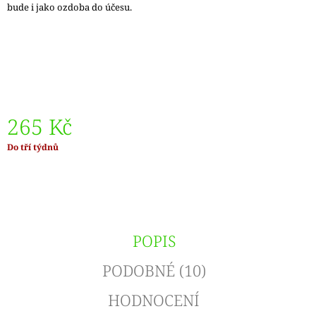
bude i jako ozdoba do účesu.
J
E
M
E
REGIA
6PLY
FJORD
265 Kč
COLOR
LASSE
02834
Měrná
Do tří týdnů
cena:
170
Kč
Původně:
215
Kč
POPIS
PODOBNÉ (10)
HODNOCENÍ