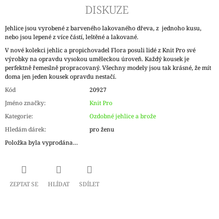
DISKUZE
Jehlice jsou vyrobené z barveného lakovaného dřeva, z jednoho kusu,
nebo jsou lepené z více částí, leštěné a lakované.
V nové kolekci jehlic a propichovadel Flora posuli lidé z Knit Pro své
výrobky na opravdu vysokou uměleckou úroveň. Každý kousek je
perfektně řemeslně propracovaný. Všechny modely jsou tak krásné, že mít
doma jen jeden kousek opravdu nestačí.
Kód
20927
Jméno značky
:
Knit Pro
Kategorie
:
Ozdobné jehlice a brože
Hledám dárek
:
pro ženu
Položka byla vyprodána…
ZEPTAT SE
HLÍDAT
SDÍLET