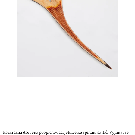
A
J
Í
T
?
HLEDAT
D
O
P
O
R
U
Č
Překrásná dřevěná propichovací jehlice ke spínání šátků. Vyjímat se
U