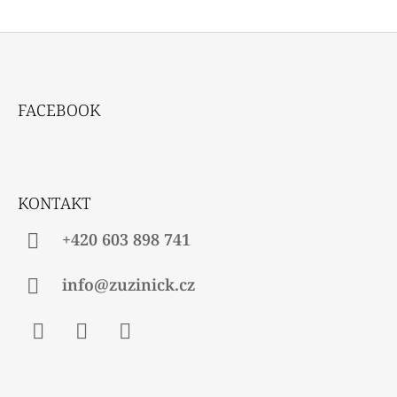
Z
Á
FACEBOOK
P
A
T
Í
KONTAKT
+420 603 898 741
info@zuzinick.cz
Facebook
Instagram
Twitter