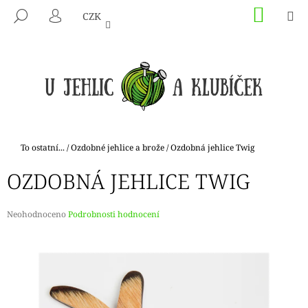
K
Přejít
NÁKU
M
HLEDAT
CZK
na
KOŠÍK
O
PŘIHLÁŠENÍ
ZPĚT
ZPĚT
obsah
Š
Í
C
K
O
P
O
T
Domů
To ostatní...
/
Ozdobné jehlice a brože
/
Ozdobná jehlice Twig
Ř
OZDOBNÁ JEHLICE TWIG
E
B
U
Průměrné
Neohodnoceno
Podrobnosti hodnocení
hodnocení
J
produktu
E
je
0,0
T
z
E
5
hvězdiček.
N