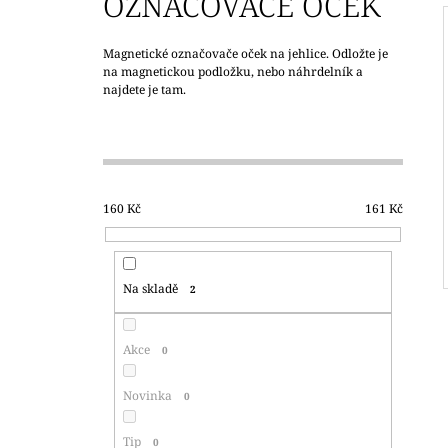
OZNAČOVAČE OČEK
350 Kč
Magnetické označovače oček na jehlice. Odložte je
na magnetickou podložku, nebo náhrdelník a
najdete je tam.
P
O
S
T
160
Kč
161
Kč
R
A
N
Na skladě
2
N
Í
Akce
0
P
A
Novinka
0
N
E
Tip
0