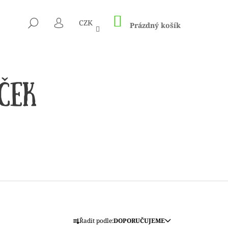
NÁKUPNÍ
HLEDAT
CZK
KOŠÍK
Prázdný košík
PŘIHLÁŠENÍ
 1505 KUNTERBUNT
Ř
Řadit podle:
DOPORUČUJEME