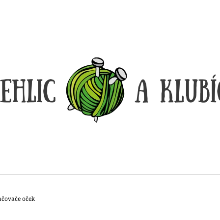
CO POTŘEBUJETE NAJÍT?
HLEDAT
DOPORUČUJEME
čovače oček
DÓZIČKA NA DROBNOSTI
REGGAE OMBRÉ
14 Kč
165 Kč