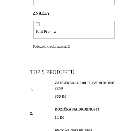
L
ZNAČKY
Knit Pro
2
Položek k zobrazení:
2
TOP 5 PRODUKTŮ
ZAUBERBALL 100 TEEZEREMONIE
2249
350 Kč
DÓZIČKA NA DROBNOSTI
14 Kč
REGGAE OMBRÉ 1505