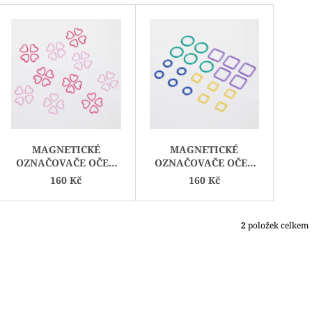
V
Ý
P
I
S
P
R
O
MAGNETICKÉ
MAGNETICKÉ
D
OZNAČOVAČE OČEK
OZNAČOVAČE OČEK
U
AMOUR
LINEA
160 Kč
160 Kč
K
T
Ů
2
položek celkem
O
V
L
Á
D
A
C