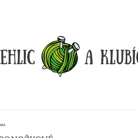
CO POTŘEBUJETE NAJÍT?
HLEDAT
DOPORUČUJEME
onz
DÓZIČKA NA DROBNOSTI
REGGAE OMBRÉ
14 Kč
165 Kč