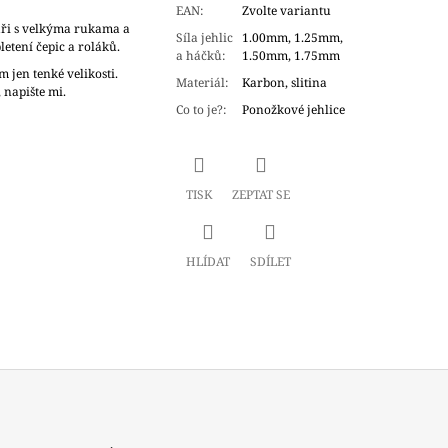
EAN
:
Zvolte variantu
taři s velkýma rukama a
Síla jehlic
1.00mm, 1.25mm,
pletení čepic a roláků.
a háčků
:
1.50mm, 1.75mm
m jen tenké velikosti.
Materiál
:
Karbon, slitina
, napište mi.
Co to je?
:
Ponožkové jehlice
TISK
ZEPTAT SE
HLÍDAT
SDÍLET