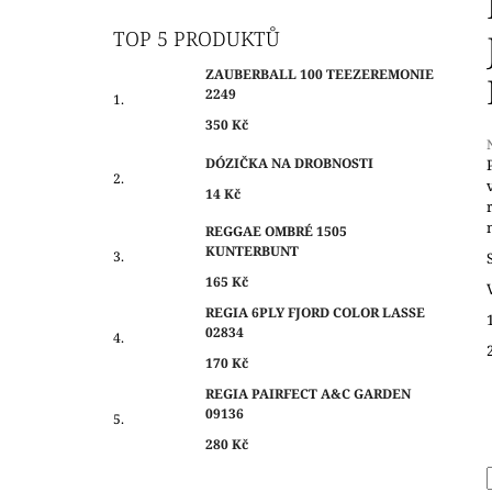
O
350 Kč
S
TOP 5 PRODUKTŮ
T
ZAUBERBALL 100 TEEZEREMONIE
R
2249
A
350 Kč
N
DÓZIČKA NA DROBNOSTI
N
14 Kč
Í
j
0
P
REGGAE OMBRÉ 1505
z
KUNTERBUNT
A
N
165 Kč
h
E
REGIA 6PLY FJORD COLOR LASSE
02834
L
170 Kč
REGIA PAIRFECT A&C GARDEN
09136
280 Kč