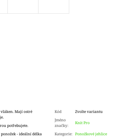
vláken. Mají ostré
Kód
Zvolte variantu
je.
Jméno
Knit Pro
erou potřebujete.
značky
:
 ponožek - ideální délka
Kategorie
:
Ponožkové jehlice