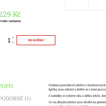
229 Kč
Měrná
Zvolte variantu
ena:
DO KOŠÍKU
POPIS
Unikání ponožkové jehlice z karbonových 
špičky, jsou odolné a dobře se s nimi pracu
Z nabídky si vyberte sílu a délku jehlic, kt
PODOBNÉ (1)
15 cm dlouhé jehlice jsou skvělé na pletení