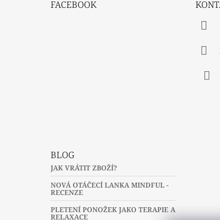
FACEBOOK
KONT
P
A
T
Í
Fac
BLOG
JAK VRÁTIT ZBOŽÍ?
NOVÁ OTÁČECÍ LANKA MINDFUL -
RECENZE
PLETENÍ PONOŽEK JAKO TERAPIE A
RELAXACE