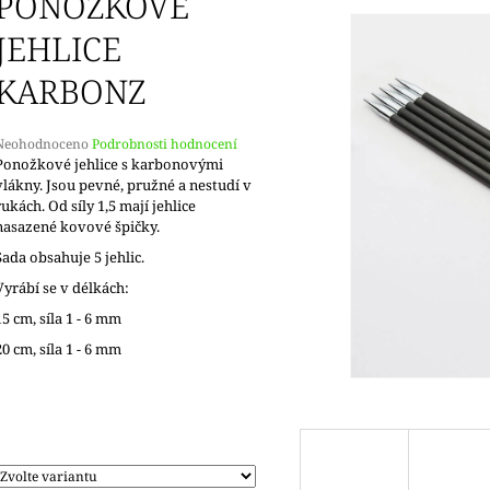
PONOŽKOVÉ
JEHLICE
KARBONZ
Průměrné
Neohodnoceno
Podrobnosti hodnocení
hodnocení
Ponožkové jehlice s karbonovými
produktu
vlákny. Jsou pevné, pružné a nestudí v
e
rukách. Od síly 1,5 mají jehlice
,0
nasazené kovové špičky.
Sada obsahuje 5 jehlic.
5
vězdiček.
Vyrábí se v délkách:
15 cm, síla 1 - 6 mm
20 cm, síla 1 - 6 mm