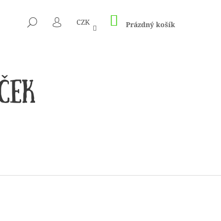
NÁKUPNÍ
HLEDAT
CZK
KOŠÍK
Prázdný košík
PŘIHLÁŠENÍ
 1505 KUNTERBUNT