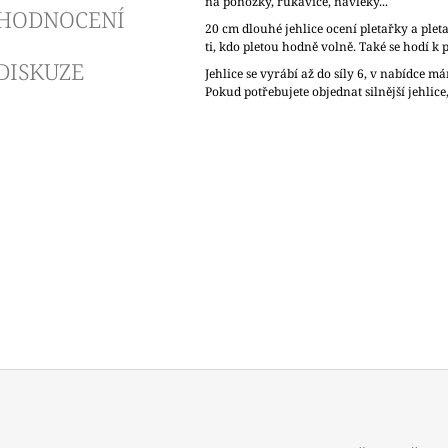
na ponožky, rukavice, návleky...
HODNOCENÍ
20 cm dlouhé jehlice ocení pletařky a ple
ti, kdo pletou hodně volně. Také se hodí k 
DISKUZE
Jehlice se vyrábí až do síly 6, v nabídce má
Pokud potřebujete objednat silnější jehlice