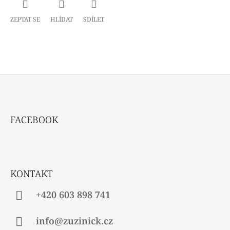
ZEPTAT SE
HLÍDAT
SDÍLET
Z
Á
FACEBOOK
P
A
T
Í
KONTAKT
+420 603 898 741
info@zuzinick.cz