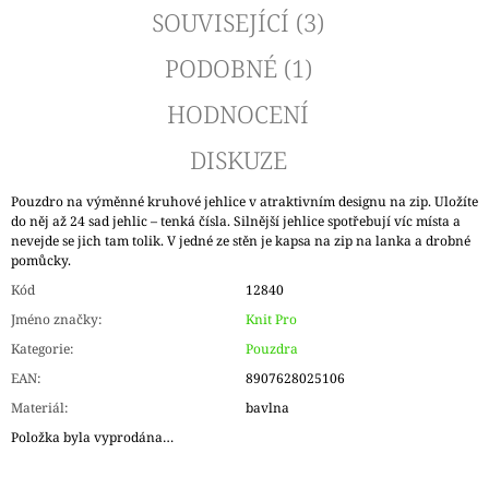
SOUVISEJÍCÍ (3)
PODOBNÉ (1)
HODNOCENÍ
DISKUZE
Pouzdro na výměnné kruhové jehlice v atraktivním designu na zip. Uložíte
do něj až 24 sad jehlic – tenká čísla. Silnější jehlice spotřebují víc místa a
nevejde se jich tam tolik. V jedné ze stěn je kapsa na zip na lanka a drobné
pomůcky.
Kód
12840
Jméno značky
:
Knit Pro
Kategorie
:
Pouzdra
EAN
:
8907628025106
Materiál
:
bavlna
Položka byla vyprodána…