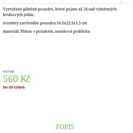
J
Vyztužené plátěné pouzdro, které pojme až 24 sad výměnných
E
kruhových jehlic.
M
E
rozměry zavřeného pouzdra:16.5x22.5x1.5 cm
materiál: Plátno s potiskem, semišová podšívka
ZAUBERBALL
100
TEEZEREMONIE
2249
350
Kč
637 Kč
560 Kč
Měrná
Do tří týdnů
cena:
POPIS