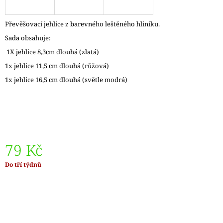
J
E
Převěšovací jehlice z barevného leštěného hliníku.
M
E
Sada obsahuje:
1X jehlice 8,3cm dlouhá (zlatá)
ZAUBERBALL
1x jehlice 11,5 cm dlouhá (růžová)
100
TEEZEREMONIE
1x jehlice 16,5 cm dlouhá (světle modrá)
2249
350
Kč
79 Kč
Měrná
Do tří týdnů
cena: