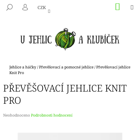
K
Přejít
NÁKU
M
HLEDAT
CZK
na
KOŠÍK
O
PŘIHLÁŠENÍ
ZPĚT
ZPĚT
obsah
Š
Í
C
K
O
P
O
T
Domů
Jehlice a háčky
/
Převěšovací a pomocné jehlice
/
Převěšovací jehlice
Ř
Knit Pro
E
PŘEVĚŠOVACÍ JEHLICE KNIT
B
PRO
U
J
E
Průměrné
Neohodnoceno
Podrobnosti hodnocení
hodnocení
T
produktu
E
je
N
0,0