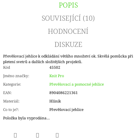
POPIS
SOUVISEJÍCÍ (10)
HODNOCENÍ
DISKUZE
Převěšovací jehlice k odkládání většího množství ok. Skvělá pomůcka při
pletení svetrů a dalších složitějších projektů.
Kód
45502
Jméno značky
:
Knit Pro
Kategorie
:
Převěšovací a pomocné jehlice
EAN
:
8904086221361
Materiál
:
Hlíník
Co to je?
:
Převěšovací jehlice
Položka byla vyprodána…