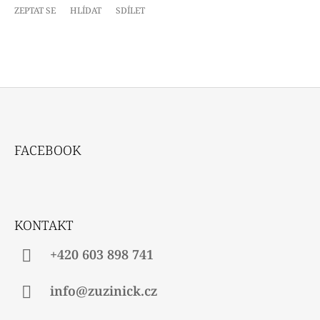
ZEPTAT SE
HLÍDAT
SDÍLET
Z
Á
FACEBOOK
P
A
T
Í
KONTAKT
+420 603 898 741
info@zuzinick.cz