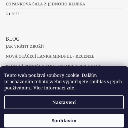
COPÁNKOVÁ ŠÁLA Z JEDNOHO KLUBKA
6.1.2022
BLOG
JAK VRÁTIT ZBOŽÍ?
NOVÁ OTÁČECÍ LANKA MINDFUL - RECENZE
PLETENÍ PONOŽEK JAKO TERAPIE A RELAXACE
Tento web používá soubory cookie. Dalším
procházením tohoto webu vyjadřujete souhlas s jejich
používáním.. Více informací
zde
.
Slovníček pojmů
Často kladené dotazy
Nastavení
Užitečné a zajímavé odkazy
© 2026 U jehlic a klubíček - zuzinick.cz.
Vytvořil Shoptet
Souhlasím
Všechna práva vyhrazena.