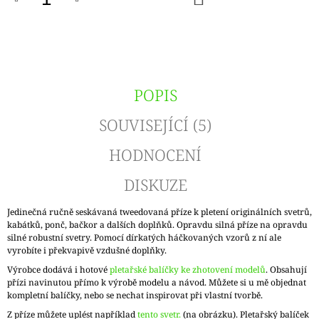
KOŠÍKU
POPIS
SOUVISEJÍCÍ (5)
HODNOCENÍ
DISKUZE
Jedinečná ručně seskávaná tweedovaná příze k pletení originálních svetrů,
kabátků, ponč, bačkor a dalších doplňků. Opravdu silná příze na opravdu
silné robustní svetry. Pomocí dírkatých háčkovaných vzorů z ní ale
vyrobíte i překvapivě vzdušné doplňky.
Výrobce dodává i hotové
pletařské balíčky ke zhotovení modelů
. Obsahují
přízi navinutou přímo k výrobě modelu a návod. Můžete si u mě objednat
kompletní balíčky, nebo se nechat inspirovat při vlastní tvorbě.
Z příze můžete uplést například
tento svetr.
(na obrázku). Pletařský balíček