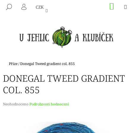
K
Přejít
NÁKU
M
HLEDAT
CZK
na
KOŠÍK
O
PŘIHLÁŠENÍ
ZPĚT
ZPĚT
obsah
Š
Í
C
K
O
P
O
T
Domů
Příze
/
Donegal Tweed gradient col. 855
Ř
DONEGAL TWEED GRADIENT
E
B
COL. 855
U
J
Průměrné
Neohodnoceno
Podrobnosti hodnocení
E
hodnocení
produktu
T
je
E
0,0
N
z