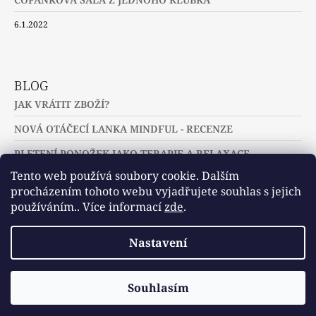
6.1.2022
BLOG
JAK VRÁTIT ZBOŽÍ?
NOVÁ OTÁČECÍ LANKA MINDFUL - RECENZE
PLETENÍ PONOŽEK JAKO TERAPIE A RELAXACE
Tento web používá soubory cookie. Dalším
procházením tohoto webu vyjadřujete souhlas s jejich
používáním.. Více informací
zde
.
Slovníček pojmů
Často kladené dotazy
Nastavení
Užitečné a zajímavé odkazy
© 2026 U jehlic a klubíček - zuzinick.cz.
Vytvořil Shoptet
Souhlasím
Všechna práva vyhrazena.