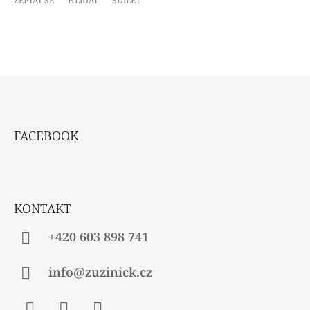
ZEPTAT SE
HLÍDAT
SDÍLET
Z
Á
FACEBOOK
P
A
T
Í
KONTAKT
+420 603 898 741
info@zuzinick.cz