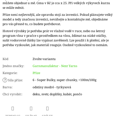
můžete objednat u mě. Cena v Kč je cca x 25. Při velkých výkyvech kurzu
se může měnit.
Příze není nejlevnější, ale opravdu stojí za investici. Pokud plánujete velký
model a tedy značnou investici, neváhejte a kontaktujte mě, objednáme
pro vás přesně to, co budete potřebovat.
Hotové výrobky je potřeba prát ve vlažné vodě v ruce, nebo na šetrný
program vlna v pračce s prostředkem na vlnu, ždímat na nízké otáčky,
sušit vodorovně (šátky lze vypínat zavěšené). Lze použít i k plstění, ale je
potřeba vyzkoušet, jak materiál reaguje. Osobně vyzkoušené to nemám.
Kód
Zvolte variantu
Jméno značky
:
Garnmanufaktur - Next Yarns
Kategorie
:
Příze
?
6 - Super Bulky, super chunky, <100m/100g
Síla příze
:
Barva
:
odstíny modré - tyrkysová
Chci vyrobit:
:
deku, svetr, doplňky, kabát, pončo