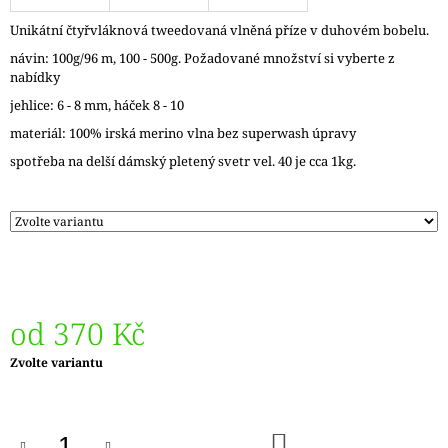
J
Unikátní čtyřvláknová tweedovaná vlněná příze v duhovém bobelu.
E
M
návin: 100g/96 m, 100 - 500g. Požadované množství si vyberte z
E
nabídky
jehlice: 6 - 8 mm, háček 8 - 10
REGGAE
materiál: 100% irská merino vlna bez superwash úpravy
OMBRÉ
1505
spotřeba na delší dámský pletený svetr vel. 40 je cca 1kg.
KUNTERBUNT
165
Kč
od
370 Kč
Měrná
Zvolte variantu
cena:
DO