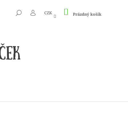
NÁKUPNÍ
HLEDAT
CZK
KOŠÍK
Prázdný košík
PŘIHLÁŠENÍ
 1505 KUNTERBUNT