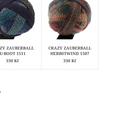
E
N
Í
P
R
O
D
ZY ZAUBERBALL
CRAZY ZAUBERBALL
U
U-BOOT 1511
HERBSTWIND 1507
K
330 Kč
330 Kč
T
Ů
m