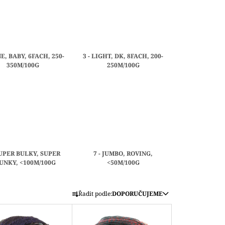
INE, BABY, 6FACH, 250-
3 - LIGHT, DK, 8FACH, 200-
350M/100G
250M/100G
SUPER BULKY, SUPER
7 - JUMBO, ROVING,
UNKY, <100M/100G
<50M/100G
Ř
Řadit podle:
DOPORUČUJEME
A
Z