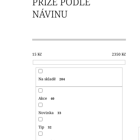
PŘÍZE PODLE
350 Kč
NÁVINU
P
O
S
T
15
Kč
2350
Kč
R
A
N
Na skladě
204
N
Í
Akce
40
P
A
Novinka
33
N
E
Tip
32
L