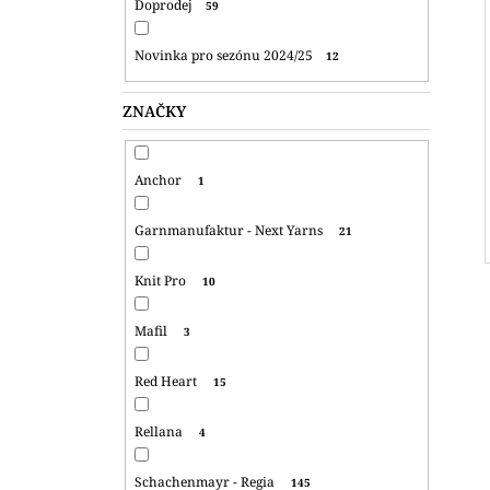
Doprodej
59
Novinka pro sezónu 2024/25
12
ZNAČKY
Anchor
1
Garnmanufaktur - Next Yarns
21
Knit Pro
10
Mafil
3
Red Heart
15
Rellana
4
Schachenmayr - Regia
145