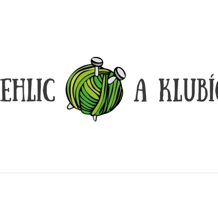
CO POTŘEBUJETE NAJÍT?
HLEDAT
DOPORUČUJEME
DÓZIČKA NA DROBNOSTI
REGGAE OMBRÉ
14 Kč
165 Kč