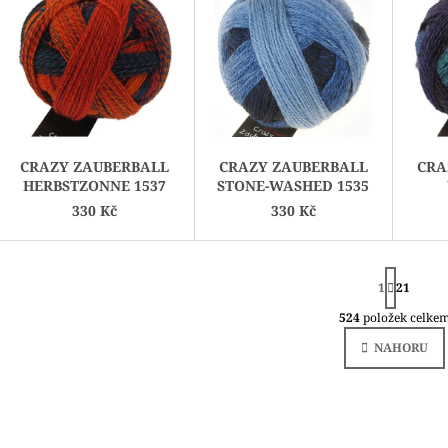
P
I
S
P
R
O
CRAZY ZAUBERBALL
CRAZY ZAUBERBALL
CRA
D
HERBSTZONNE 1537
STONE-WASHED 1535
U
330 Kč
330 Kč
K
T
S
Ů
1
T
21
R
524
položek celke
Á
O
N
V
NAHORU
K
L
O
V
Á
Á
D
N
A
Í
C