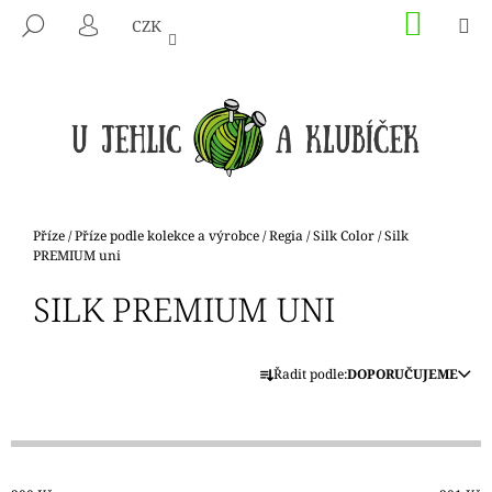
K
Přejít
NÁKU
M
HLEDAT
CZK
na
KOŠÍK
O
PŘIHLÁŠENÍ
ZPĚT
ZPĚT
obsah
Š
Í
C
K
O
P
O
T
Domů
Příze
/
Příze podle kolekce a výrobce
/
Regia
/
Silk Color
/
Silk
Ř
PREMIUM uni
E
SILK PREMIUM UNI
B
U
Ř
J
Řadit podle:
DOPORUČUJEME
A
E
Z
T
E
E
N
N