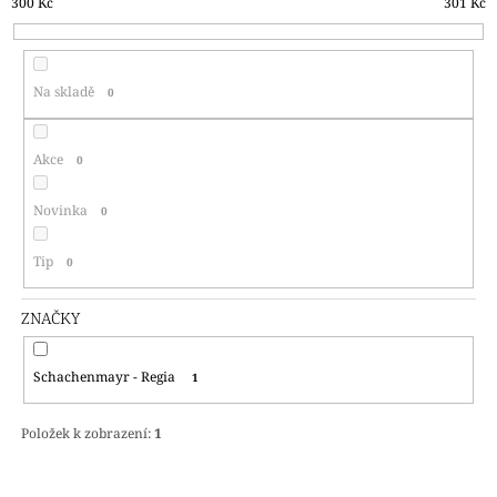
300
Kč
301
Kč
Í
A
P
J
R
Í
Na skladě
0
O
T
D
?
U
Akce
0
K
T
Novinka
0
Ů
HLEDAT
Tip
0
ZNAČKY
D
O
Schachenmayr - Regia
1
P
O
R
Položek k zobrazení:
1
U
Č
U