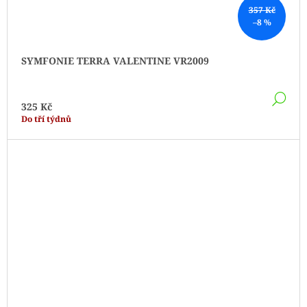
357 Kč
–8 %
SYMFONIE TERRA VALENTINE VR2009
DE
325 Kč
Do tří týdnů