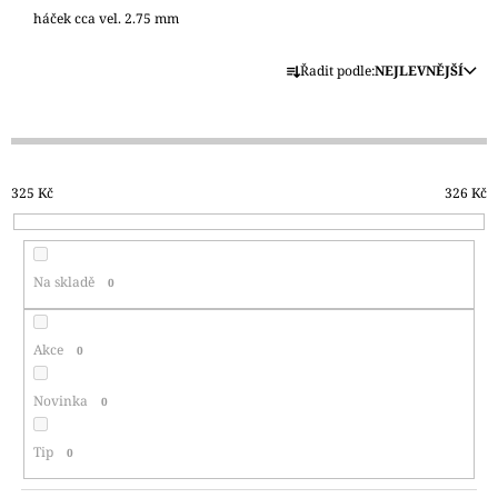
háček cca vel. 2.75 mm
A
J
Ř
Řadit podle:
NEJLEVNĚJŠÍ
Í
A
T
Z
?
E
N
325
Kč
326
Kč
Í
P
R
HLEDAT
Na skladě
0
O
D
U
D
Akce
0
O
K
P
T
Novinka
0
O
Ů
R
U
Tip
0
Č
U