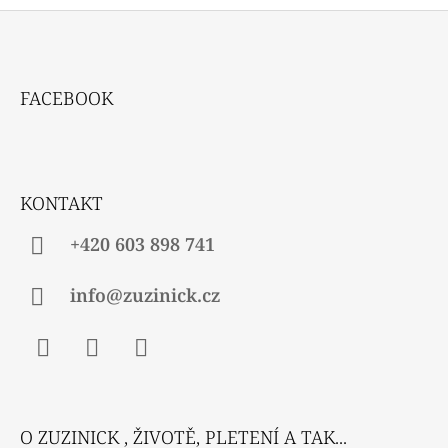
C
Í
P
Z
R
Á
V
FACEBOOK
P
K
Y
A
V
T
Ý
P
Í
KONTAKT
I
S
U
+420 603 898 741
info@zuzinick.cz
Facebook
Instagram
Twitter
O ZUZINICK , ŽIVOTĚ, PLETENÍ A TAK...