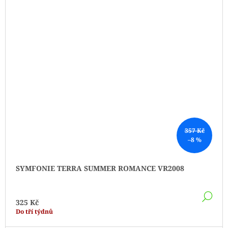
357 Kč
–8 %
SYMFONIE TERRA SUMMER ROMANCE VR2008
DE
325 Kč
Do tří týdnů