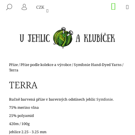
K
Přejít
NÁKU
M
HLEDAT
CZK
na
KOŠÍK
O
PŘIHLÁŠENÍ
ZPĚT
ZPĚT
obsah
Š
Í
C
K
O
P
O
T
Domů
Příze
/
Příze podle kolekce a výrobce
/
Symfonie Hand-Dyed Yarns
/
Ř
Terra
E
TERRA
B
U
Ručně barvená příze v barevných odstínech jehlic
Symfonie
.
J
75% merino vlna
E
25% polyamid
T
420m / 100g
E
jehlice 2.25 - 3.25 mm
N