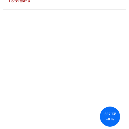
Do tří týdnů
357 Kč
–8 %