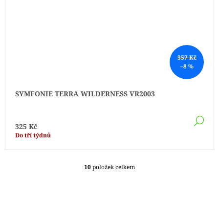
357 Kč
–8 %
SYMFONIE TERRA WILDERNESS VR2003
DE
325 Kč
Do tří týdnů
10
položek celkem
O
V
L
Á
D
A