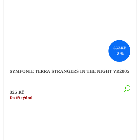
357 Kč
–8 %
SYMFONIE TERRA STRANGERS IN THE NIGHT VR2005
DE
325 Kč
Do tří týdnů