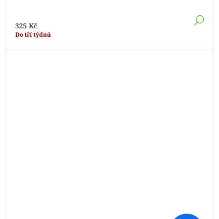
DE
325 Kč
Do tří týdnů