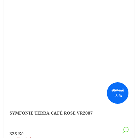
357 Kč
–8 %
SYMFONIE TERRA CAFÉ ROSE VR2007
DE
325 Kč