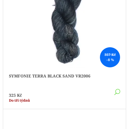
357 Kč
–8 %
SYMFONIE TERRA BLACK SAND VR2006
DE
325 Kč
Do tří týdnů