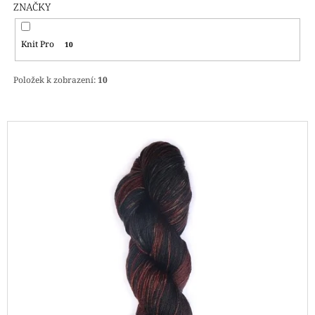
ZNAČKY
J
E
M
Knit Pro
10
E
Položek k zobrazení:
10
REGIA
PAIRFECT
A&C
GARDEN
V
09136
Ý
280
P
Kč
Původně:
I
295
S
Kč
P
R
O
D
U
K