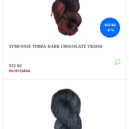
T
Ů
357 Kč
–8 %
SYMFONIE TERRA DARK CHOCOLATE VR2010
DE
325 Kč
Do tří týdnů