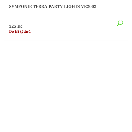
SYMFONIE TERRA PARTY LIGHTS VR2002
DE
325 Kč
Do tří týdnů