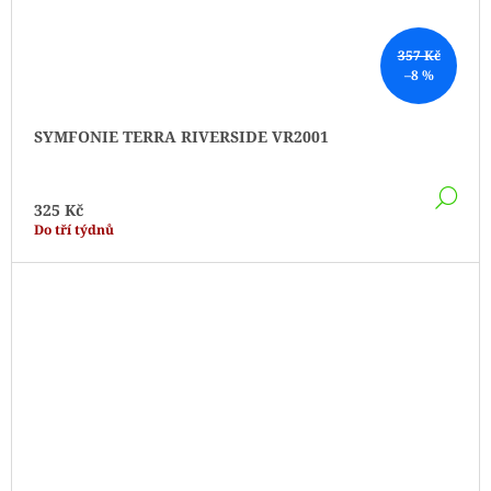
357 Kč
–8 %
SYMFONIE TERRA RIVERSIDE VR2001
DE
325 Kč
Do tří týdnů