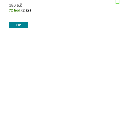
DO
KO
185 Kč
72 hod
(2 ks)
TIP