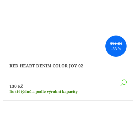
195 Kč
–33 %
RED HEART DENIM COLOR JOY 02
DE
130 Kč
Do tří týdnů a podle výrobní kapacity