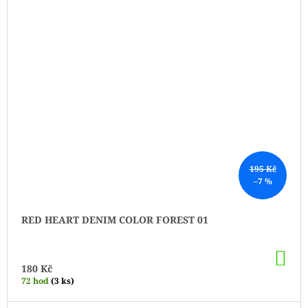
195 Kč
–7 %
RED HEART DENIM COLOR FOREST 01
DO
KO
180 Kč
72 hod
(3 ks)