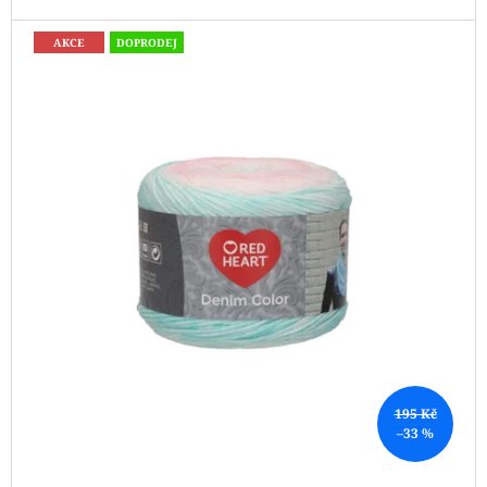
J
E
AKCE
DOPRODEJ
M
E
LANKO
K
JEHLICÍM
A
HÁČKŮM
KNIT
PRO
ČERNÉ
–
STŘÍBRNÉ
KONCOVKY
DOPRODEJ
65
Kč
195 Kč
–33 %