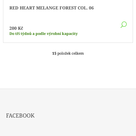
RED HEART MELANGE FOREST COL. 06
DE
200 Kč
Do tří týdnů a podle výrobní kapacity
15
položek celkem
O
V
L
Á
D
A
C
Í
P
Z
R
Á
V
FACEBOOK
P
K
Y
A
V