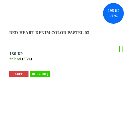
195 Kč
–7 %
RED HEART DENIM COLOR PASTEL 03
DO
KO
180 Kč
72 hod
(3 ks)
AKCE
DOPRODEJ