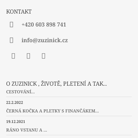
T
Ý
P
Í
KONTAKT
I
S
U
+420 603 898 741
info@zuzinick.cz
Facebook
Instagram
Twitter
O ZUZINICK , ŽIVOTĚ, PLETENÍ A TAK...
CESTOVÁNÍ...
22.2.2022
ČERNÁ KOČKA A PLETKY S FINANČÁKEM...
19.12.2021
RÁNO VSTANU A ...