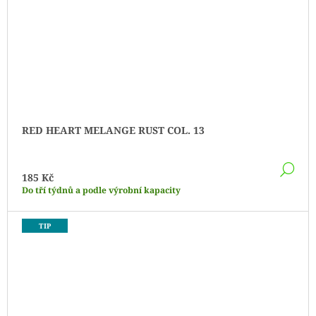
RED HEART MELANGE RUST COL. 13
DE
185 Kč
Do tří týdnů a podle výrobní kapacity
TIP