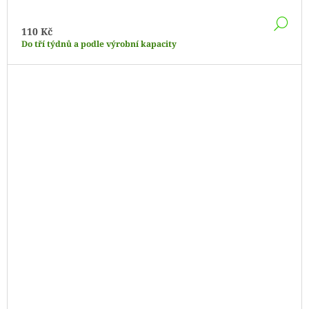
DE
110 Kč
Do tří týdnů a podle výrobní kapacity