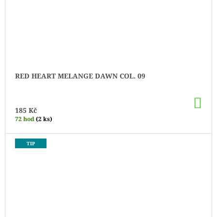
RED HEART MELANGE DAWN COL. 09
DO
KO
185 Kč
72 hod
(2 ks)
TIP