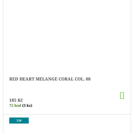
RED HEART MELANGE CORAL COL. 08
DO
KO
185 Kč
72 hod
(3 ks)
TIP