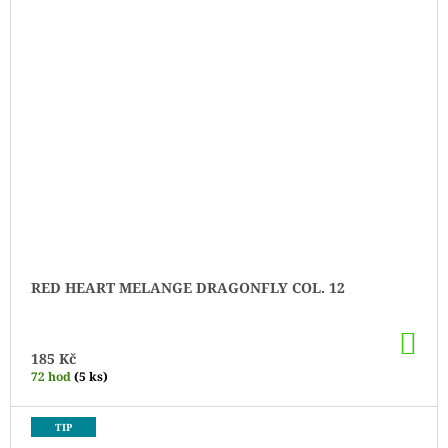
RED HEART MELANGE DRAGONFLY COL. 12
DO
KO
185 Kč
72 hod
(5 ks)
TIP