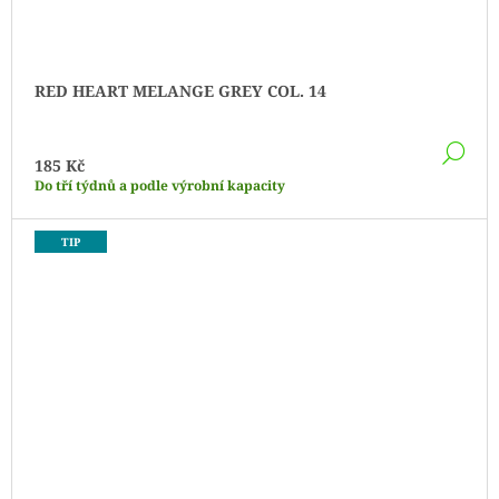
RED HEART MELANGE GREY COL. 14
DE
185 Kč
Do tří týdnů a podle výrobní kapacity
TIP