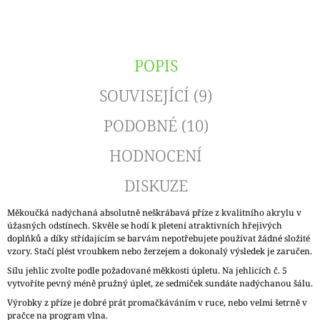
POPIS
SOUVISEJÍCÍ (9)
PODOBNÉ (10)
HODNOCENÍ
DISKUZE
Měkoučká nadýchaná absolutně neškrábavá příze z kvalitního akrylu v
úžasných odstínech. Skvěle se hodí k pletení atraktivních hřejivých
doplňků a díky střídajícím se barvám nepotřebujete používat žádné složité
vzory. Stačí plést vroubkem nebo žerzejem a dokonalý výsledek je zaručen.
Sílu jehlic zvolte podle požadované měkkosti úpletu. Na jehlicích č. 5
vytvoříte pevný méně pružný úplet, ze sedmiček sundáte nadýchanou šálu.
Výrobky z příze je dobré prát promačkáváním v ruce, nebo velmi šetrně v
pračce na program vlna.