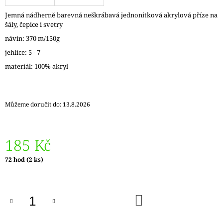
J
Jemná nádherně barevná neškrábavá jednonitková akrylová příze na
E
šály, čepice i svetry
M
E
návin: 370 m/150g
jehlice: 5 - 7
LANKO
materiál: 100% akryl
K
JEHLICÍM
A
HÁČKŮM
KNIT
Můžeme doručit do:
13.8.2026
PRO
ČERNÉ
FIXED
–
185 Kč
NEREZOVÉ
PEVNÉ
Měrná
72 hod
(2 ks)
KONCOVKY
cena:
82
Kč
DO
KOŠÍKU