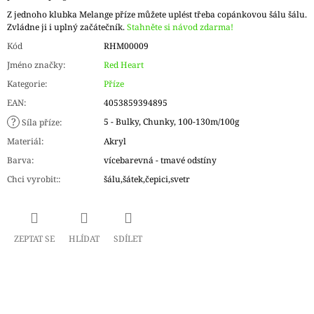
Z jednoho klubka Melange příze můžete uplést třeba copánkovou šálu šálu.
Zvládne ji i uplný začátečník.
Stahněte si návod zdarma!
Kód
RHM00009
Jméno značky
:
Red Heart
Kategorie
:
Příze
EAN
:
4053859394895
?
5 - Bulky, Chunky, 100-130m/100g
Síla příze
:
Materiál
:
Akryl
Barva
:
vícebarevná - tmavé odstíny
Chci vyrobit:
:
šálu,šátek,čepici,svetr
ZEPTAT SE
HLÍDAT
SDÍLET