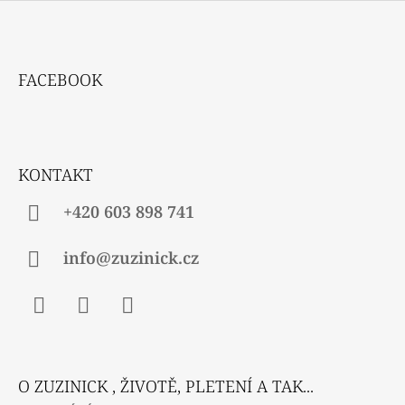
Z
Á
FACEBOOK
P
A
T
Í
KONTAKT
+420 603 898 741
info@zuzinick.cz
Facebook
Instagram
Twitter
O ZUZINICK , ŽIVOTĚ, PLETENÍ A TAK...