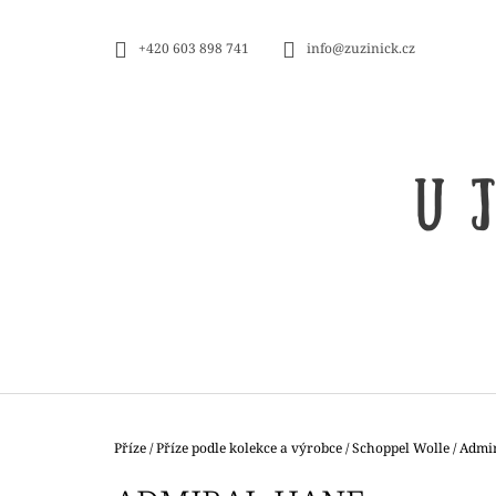
K
Přejít
na
O
ZPĚT
ZPĚT
+420 603 898 741
info@zuzinick.cz
obsah
DO
DO
Š
OBCHODU
OBCHODU
Í
K
Domů
Příze
/
Příze podle kolekce a výrobce
/
Schoppel Wolle
/
Admi
ZAUBERBALL 100 TEEZEREMONIE
2249