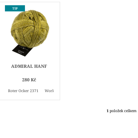
V
TIP
Ý
P
I
S
P
R
O
ADMIRAL HANF
D
U
280 Kč
K
Roter Ocker 2371
Workwear 2376
Raw Chocolat 2378
Rote Pfeff
T
Ů
1
položek celkem
O
V
L
Á
D