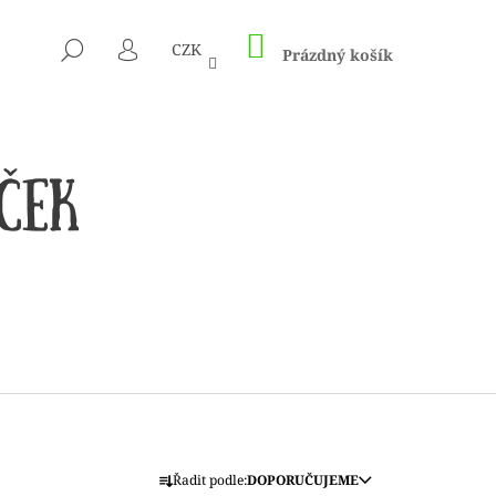
NÁKUPNÍ
HLEDAT
CZK
KOŠÍK
Prázdný košík
PŘIHLÁŠENÍ
 1505 KUNTERBUNT
Ř
Řadit podle:
DOPORUČUJEME