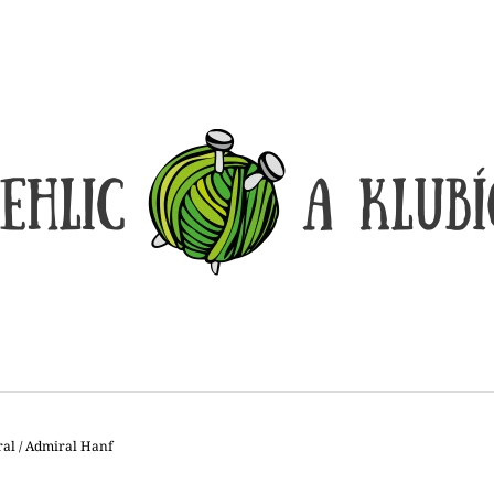
CO POTŘEBUJETE NAJÍT?
HLEDAT
DOPORUČUJEME
ral
/
Admiral Hanf
DÓZIČKA NA DROBNOSTI
REGGAE OMBRÉ
14 Kč
165 Kč