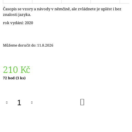
J
Časopis se vzory a návody v němčině, ale zvládnete je uplést i bez
E
znalosti jazyka.
M
E
rok vydání: 2020
ZAUBERBALL
100
TEEZEREMONIE
Můžeme doručit do:
11.8.2026
2249
350
Kč
210 Kč
Měrná
72 hod
(3 ks)
cena:
DO
KOŠÍKU