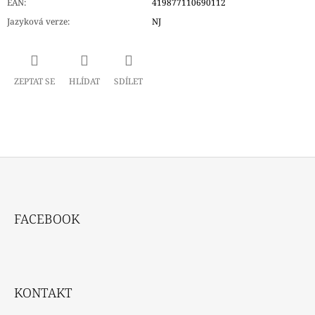
EAN
:
419877110690112
Jazyková verze
:
NJ
ZEPTAT SE
HLÍDAT
SDÍLET
Z
Á
FACEBOOK
P
A
T
Í
KONTAKT