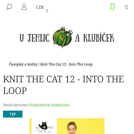
K
Přejít
NÁKU
M
HLEDAT
CZK
na
KOŠÍK
O
PŘIHLÁŠENÍ
ZPĚT
ZPĚT
obsah
Š
Í
C
K
O
P
O
T
Domů
Časopisy a knihy
/
Knit The Cat 12 - Into The Loop
Ř
KNIT THE CAT 12 - INTO THE
E
B
LOOP
U
J
Průměrné
Neohodnoceno
Podrobnosti hodnocení
E
hodnocení
TIP
produktu
T
je
E
0,0
N
z