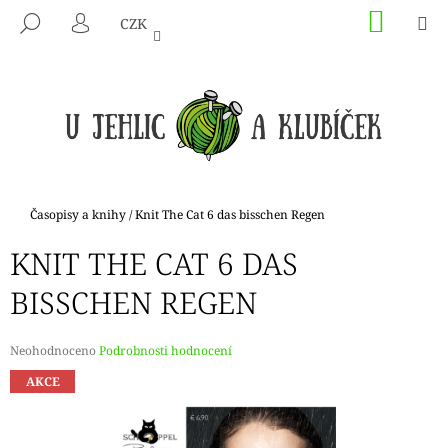
K
Přejít
NÁKU
M
HLEDAT
CZK
na
KOŠÍK
O
PŘIHLÁŠENÍ
ZPĚT
ZPĚT
obsah
Š
Í
C
K
O
P
O
T
Domů
Časopisy a knihy
/
Knit The Cat 6 das bisschen Regen
Ř
KNIT THE CAT 6 DAS
E
B
BISSCHEN REGEN
U
J
Průměrné
Neohodnoceno
Podrobnosti hodnocení
E
hodnocení
AKCE
produktu
T
je
E
0,0
N
z