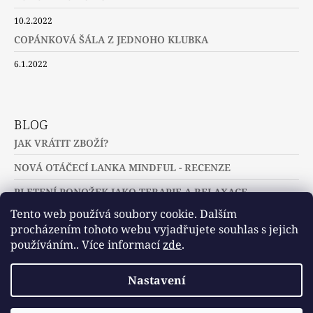
10.2.2022
COPÁNKOVÁ ŠÁLA Z JEDNOHO KLUBKA
6.1.2022
BLOG
JAK VRÁTIT ZBOŽÍ?
NOVÁ OTÁČECÍ LANKA MINDFUL - RECENZE
PLETENÍ PONOŽEK JAKO TERAPIE A RELAXACE
Tento web používá soubory cookie. Dalším
procházením tohoto webu vyjadřujete souhlas s jejich
používáním.. Více informací
zde
.
Slovníček pojmů
Často kladené dotazy
Nastavení
Užitečné a zajímavé odkazy
© 2026 U jehlic a klubíček - zuzinick.cz.
Vytvořil Shoptet