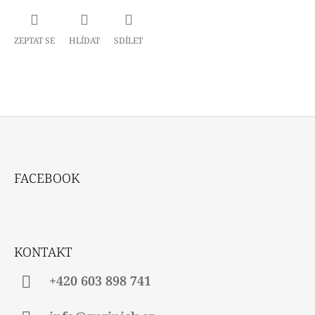
ZEPTAT SE
HLÍDAT
SDÍLET
Z
Á
FACEBOOK
P
A
T
Í
KONTAKT
+420 603 898 741