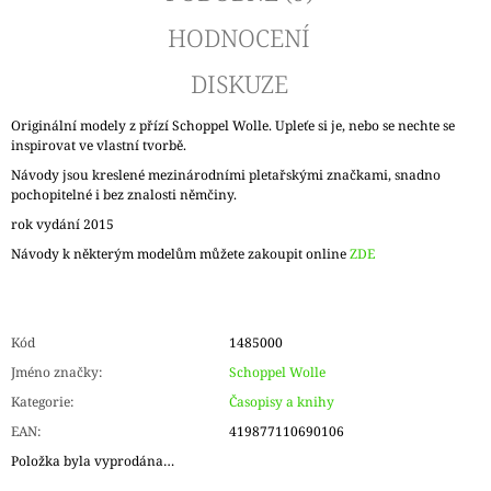
HODNOCENÍ
DISKUZE
Originální modely z přízí Schoppel Wolle. Upleťe si je, nebo se nechte se
inspirovat ve vlastní tvorbě.
Návody jsou kreslené mezinárodními pletařskými značkami, snadno
pochopitelné i bez znalosti němčiny.
rok vydání 2015
Návody k některým modelům můžete zakoupit online
ZDE
Kód
1485000
Jméno značky
:
Schoppel Wolle
Kategorie
:
Časopisy a knihy
EAN
:
419877110690106
Položka byla vyprodána…