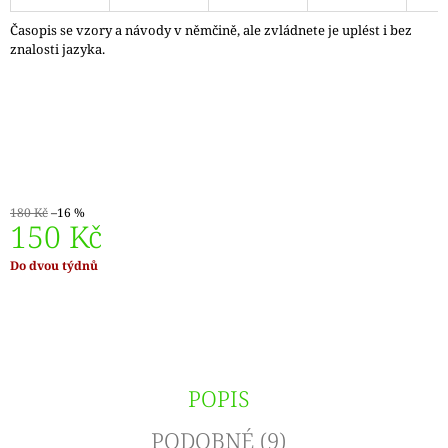
J
Časopis se vzory a návody v němčině, ale zvládnete je uplést i bez
E
znalosti jazyka.
M
E
DÓZIČKA
NA
DROBNOSTI
14
Kč
180 Kč
–16 %
150 Kč
Měrná
Do dvou týdnů
cena:
POPIS
PODOBNÉ (9)