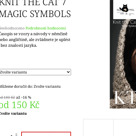
KNIT THE CAT 7
MAGIC SYMBOLS
Průměrné
Neohodnoceno
Podrobnosti hodnocení
hodnocení
Časopis se vzory a návody v němčině
produktu
nebo angličtině, ale zvládnete je uplést
e
i bez znalosti jazyka.
,0
5
vězdiček.
Můžeme doručit do:
Zvolte variantu
od 180 Kč
až –16 %
od
150 Kč
Měrná
Zvolte variantu
ena: