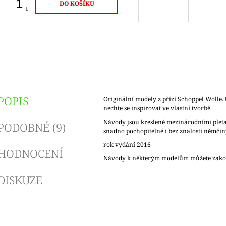
DO KOŠÍKU
POPIS
Originální modely z přízí Schoppel Wolle. U
nechte se inspirovat ve vlastní tvorbě.
Návody jsou kreslené mezinárodními plet
PODOBNÉ (9)
snadno pochopitelné i bez znalosti němčin
rok vydání 2016
HODNOCENÍ
Návody k některým modelům můžete zako
DISKUZE