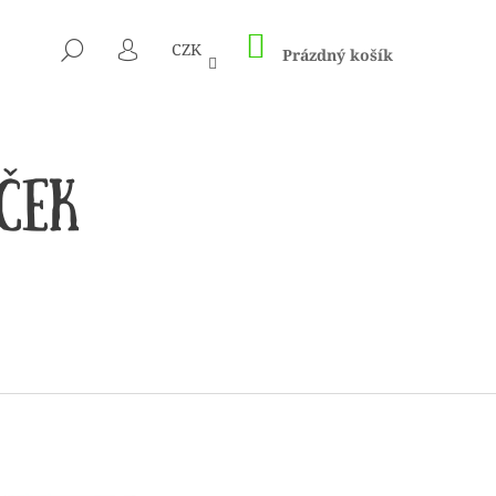
NÁKUPNÍ
HLEDAT
CZK
KOŠÍK
Prázdný košík
PŘIHLÁŠENÍ
 1505 KUNTERBUNT