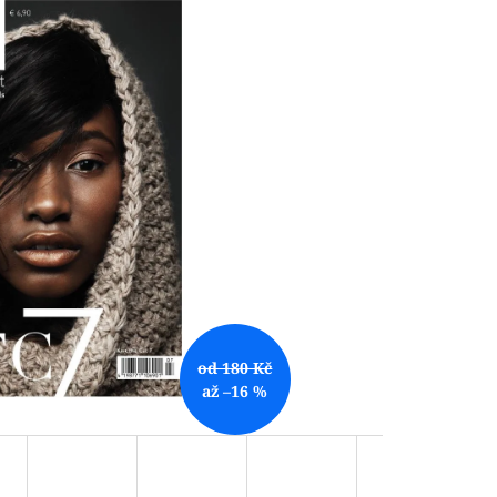
od 180 Kč
až –16 %