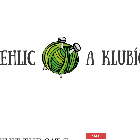
CO POTŘEBUJETE NAJÍT?
HLEDAT
DOPORUČUJEME
DÓZIČKA NA DROBNOSTI
REGGAE OMBRÉ
AKCE
14 Kč
165 Kč