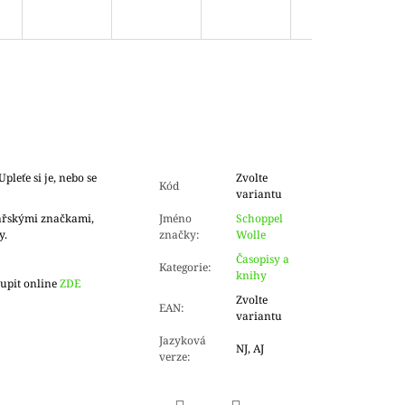
pleťe si je, nebo se
Zvolte
Kód
variantu
ařskými značkami,
Jméno
Schoppel
y.
značky
:
Wolle
Časopisy a
Kategorie
:
knihy
upit online
ZDE
Zvolte
EAN
:
variantu
Jazyková
NJ, AJ
verze
: