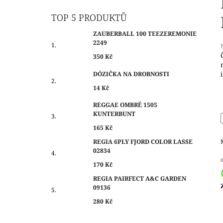
O
350 Kč
S
TOP 5 PRODUKTŮ
T
ZAUBERBALL 100 TEEZEREMONIE
R
2249
A
350 Kč
N
j
DÓZIČKA NA DROBNOSTI
N
0
14 Kč
Í
z
P
REGGAE OMBRÉ 1505
h
KUNTERBUNT
A
N
165 Kč
E
REGIA 6PLY FJORD COLOR LASSE
02834
L
170 Kč
REGIA PAIRFECT A&C GARDEN
09136
c
280 Kč