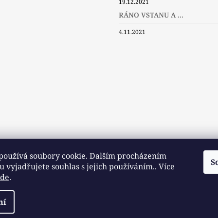
19.12.2021
ebook
Instagram
Twitter
RÁNO VSTANU A ...
4.11.2021
používá soubory cookie. Dalším procházením
S
 vyjadřujete souhlas s jejich používáním.. Více
zde
.
Slovníček pojmů
Často kladené dotazy
Užitečné a zajímavé odkazy
razena.
ní