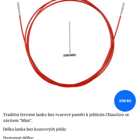
5
A
hvězdiček.
J
Í
T
?
HLEDAT
D
230 Kč
O
P
O
Tradiční červené lanko bez tvarové paměti k jehlicím ChiaoGoo se
R
závitem "Mini".
U
Délka lanka bez koncových jehlic
Č
U
Dostupné délky: