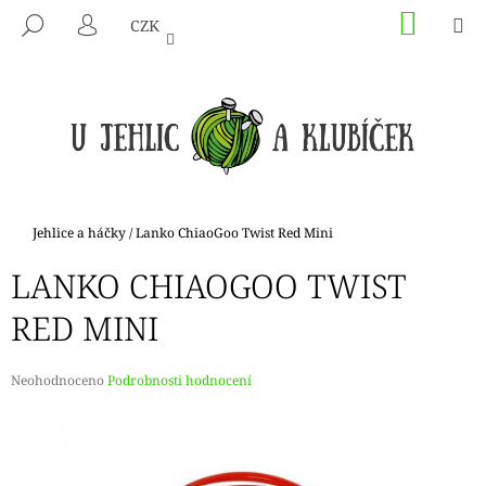
K
Přejít
NÁKU
M
HLEDAT
CZK
na
KOŠÍK
O
PŘIHLÁŠENÍ
ZPĚT
ZPĚT
obsah
Š
Í
C
K
O
P
O
T
Domů
Jehlice a háčky
/
Lanko ChiaoGoo Twist Red Mini
Ř
LANKO CHIAOGOO TWIST
E
B
RED MINI
U
J
Průměrné
Neohodnoceno
Podrobnosti hodnocení
E
hodnocení
produktu
T
je
E
0,0
N
z