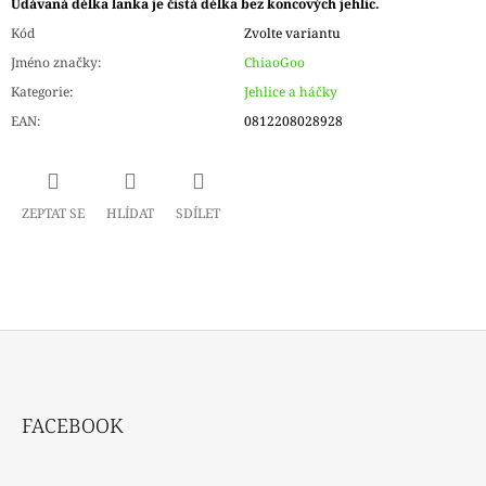
Udávaná délka lanka je čistá délka bez koncových jehlic.
Kód
Zvolte variantu
Jméno značky
:
ChiaoGoo
Kategorie
:
Jehlice a háčky
EAN
:
0812208028928
ZEPTAT SE
HLÍDAT
SDÍLET
Z
Á
FACEBOOK
P
A