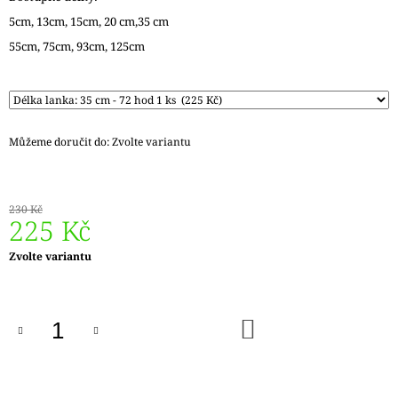
J
5cm, 13cm, 15cm, 20 cm,35 cm
E
55cm, 75cm, 93cm, 125cm
M
E
REGIA
6PLY
FJORD
Můžeme doručit do:
Zvolte variantu
COLOR
LASSE
02834
170
230 Kč
Kč
225 Kč
Původně:
215
Měrná
Zvolte variantu
Kč
cena:
DO
KOŠÍKU