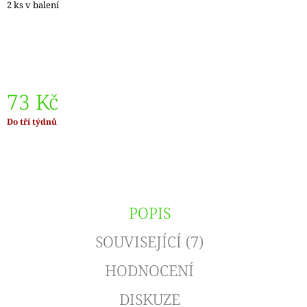
2 ks v balení
J
E
M
E
LANKO
K
73 Kč
JEHLICÍM
A
Měrná
Do tří týdnů
HÁČKŮM
cena:
KNIT
PRO
ČERNÉ
–
STŘÍBRNÉ
KONCOVKY
POPIS
DOPRODEJ
65
SOUVISEJÍCÍ (7)
Kč
HODNOCENÍ
DISKUZE