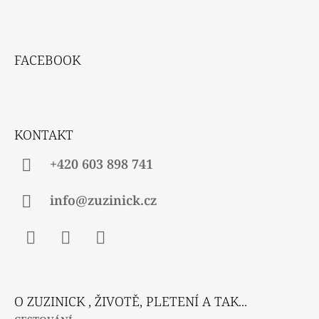
Z
Á
FACEBOOK
P
A
T
Í
KONTAKT
+420 603 898 741
info@zuzinick.cz
Facebook
Instagram
Twitter
O ZUZINICK , ŽIVOTĚ, PLETENÍ A TAK...